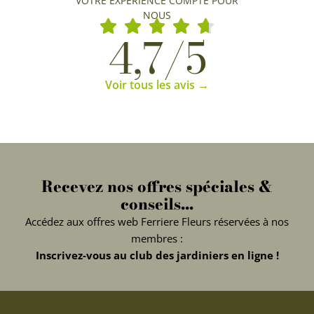
VOTRE EXPÉRIENCE COMPTE POUR
NOUS
4,7/5
Voir tous les avis →
Recevez nos offres spéciales &
conseils...
Accédez aux offres web Ferriere Fleurs réservées à nos
membres :
Inscrivez-vous au club des jardiniers en ligne !