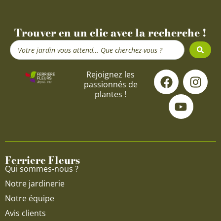
Trouver en un clic avec la recherche !
Search
...
F
Y
I
Rejoignez les
passionnés de
a
o
n
plantes !
c
u
s
e
t
t
b
u
a
o
b
g
o
e
r
Ferriere Fleurs
k
a
Qui sommes-nous ?
m
Notre jardinerie
Notre équipe
Avis clients