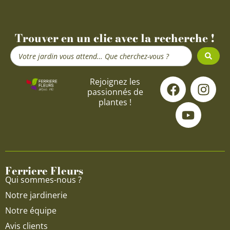
Trouver en un clic avec la recherche !
Search
...
F
Y
I
Rejoignez les
passionnés de
a
o
n
plantes !
c
u
s
e
t
t
b
u
a
o
b
g
o
e
r
Ferriere Fleurs
k
a
Qui sommes-nous ?
m
Notre jardinerie
Notre équipe
Avis clients