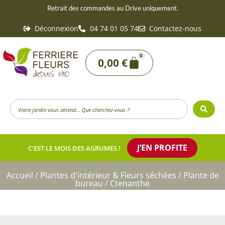
Aller
Retrait des commandes au Drive uniquement.
au
Déconnexion
04 74 01 05 74
Contactez-nous
contenu
0
Panier
0,00
€
Search
...
J’EN PROFITE
C’EST LE MOIS DES AGRUMES !
Accueil
/
Plantes d'intérieur & Fleurs séchées
/
Plante de
bureau
/ Ctenanthe