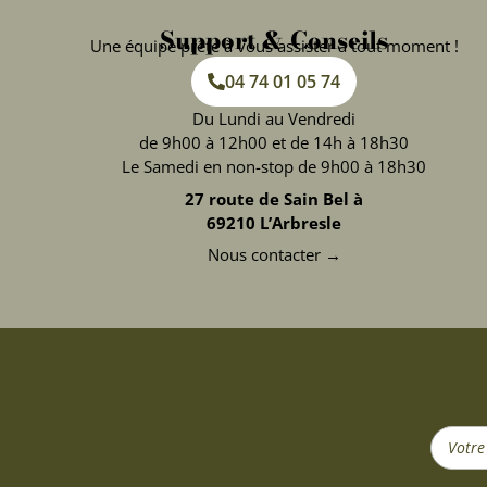
Support & Conseils
Une équipe prête à vous assister à tout moment !
04 74 01 05 74
Du Lundi au Vendredi
de 9h00 à 12h00 et de 14h à 18h30
Le Samedi en non-stop de 9h00 à 18h30
27 route de Sain Bel à
69210 L’Arbresle
Nous contacter →
Search
...