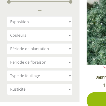
Arbustes de terre de bruyère
Plantes v
—
Plantes Grimpantes
Plantes v
Arbres fruitiers
Plantes v
Exposition
Conifères
Plantes v
Couleurs
Plantes méditerranéennes et exotiques
Plantes vi
Rosiers
Période de plantation
Plantes vi
remarqua
Période de floraison
Plantes vi
In
Lavande 
Type de feuillage
Daphn
Graminé
Rusticité