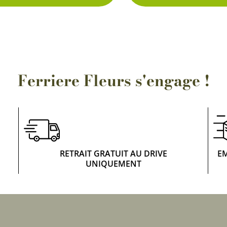
Rosiers à grosses fleurs
Semences
d’Antan
Rosiers parfumés
Bulbes de
Rosiers grimpants
Bulbes d
Ferriere Fleurs s'engage !
RETRAIT GRATUIT AU DRIVE
E
UNIQUEMENT