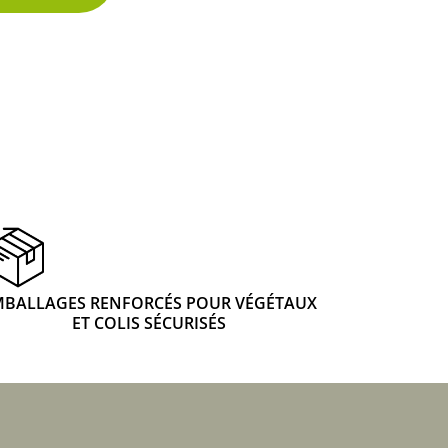
 & Graines Spéciales Fraîcheur
 fleurs de A à Z
u Potager
MBALLAGES RENFORCÉS POUR VÉGÉTAUX
ET COLIS SÉCURISÉS