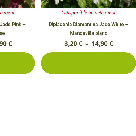
sur
 & Graines Spéciales Fraîcheur
llement
Indisponible actuellement
la
page
 Jade Pink –
Dipladenia Diamantina Jade White –
 fleurs de A à Z
du
ose
Mandevilla blanc
u Potager
produit
,90
€
3,20
€
14,90
€
–
ments
3 conditionnements
s
disponibles