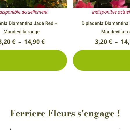
sur
Rosiers à grosses fleurs
Semences
disponible actuellement
Indisponible actue
la
d’Antan
Rosiers parfumés
page
enia Diamantina Jade Red –
Dipladenia Diamantina
Bulbes de
Rosiers grimpants
du
Mandevilla rouge
Mandevilla r
Bulbes d
produit
3,20
€
14,90
€
3,20
€
14
–
–
3 conditionnements
3 conditionne
disponibles
disponible
Ferriere Fleurs s'engage !