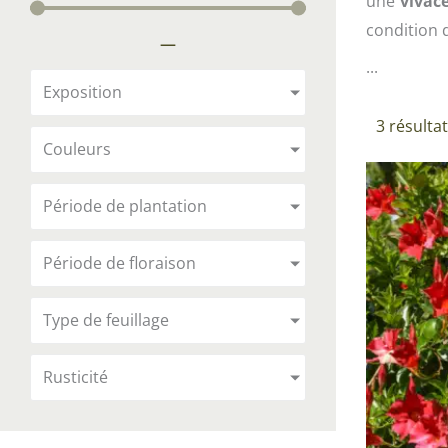
une
vivac
Arbustes de terre de bruyère
Plantes v
condition 
—
Plantes Grimpantes
Plantes v
...
Arbres fruitiers
Plantes v
Exposition
Conifères
3 résultat
Plantes v
Couleurs
Plantes méditerranéennes et exotiques
Plantes vi
Rosiers
Période de plantation
Plantes vi
remarqua
Période de floraison
Plantes vi
Lavande 
Type de feuillage
Graminé
Rusticité