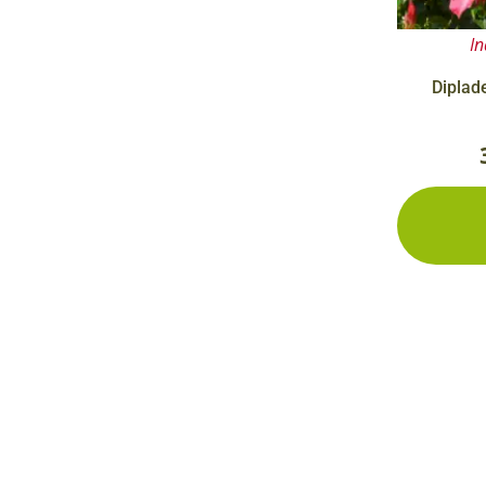
In
Diplad