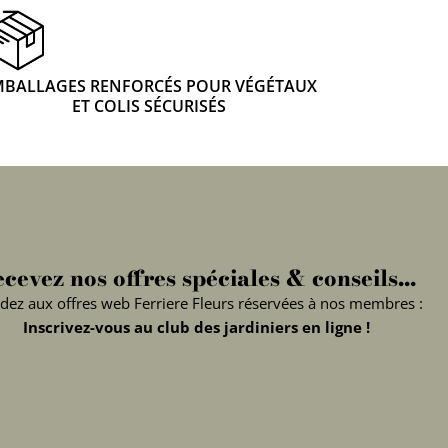
MBALLAGES RENFORCÉS POUR VÉGÉTAUX
ET COLIS SÉCURISÉS
cevez nos offres spéciales & conseils...
dez aux offres web Ferriere Fleurs réservées à nos membres :
Inscrivez-vous au club des jardiniers en ligne !