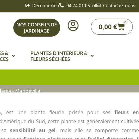
Déconnexion
04 74 01 05 74
Contactez-nous
0
Panie
NOS CONSEILS DE
0,00
€
JARDINAGE
S &
PLANTES D’INTÉRIEUR &
CES
FLEURS SÉCHÉES
e Fleurs de A à Z
Bonsaï intérieur
de fleurs par ambiances de
Fleurs séchées
denia - Mandevilla
Plante d’intérieur fleurie de A à Z
de fleurs en mélanges
nts
Plantes vertes d’intérieur de A à Z
e fleurs vivaces
a
, est une plante fleurie prisée pour ses
fleurs e
Plantes carnivores
e d’Amérique du Sud, cette plante est généralement cultivé
Potageres de A à Z
e sa
sensibilité au gel
, mais elle se comporte comm
Mini plantes vertes
ques