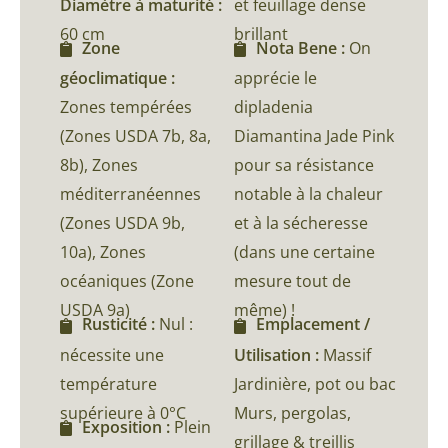
Diamètre à maturité :
et feuillage dense
60 cm
brillant
Zone
Nota Bene :
On
géoclimatique :
apprécie le
Zones tempérées
dipladenia
(Zones USDA 7b, 8a,
Diamantina Jade Pink
8b), Zones
pour sa résistance
méditerranéennes
notable à la chaleur
(Zones USDA 9b,
et à la sécheresse
10a), Zones
(dans une certaine
océaniques (Zone
mesure tout de
USDA 9a)
même) !
Rusticité :
Nul :
Emplacement /
nécessite une
Utilisation :
Massif
température
Jardinière, pot ou bac
supérieure à 0°C
Murs, pergolas,
Exposition :
Plein
grillage & treillis