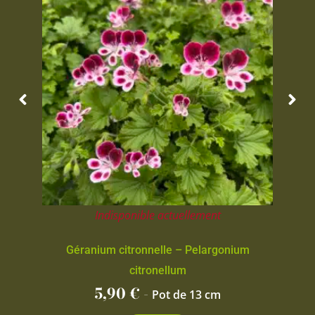
Indisponible actuellement
Géranium citronnelle – Pelargonium
citronellum
5,90
€
-
Pot de 13 cm