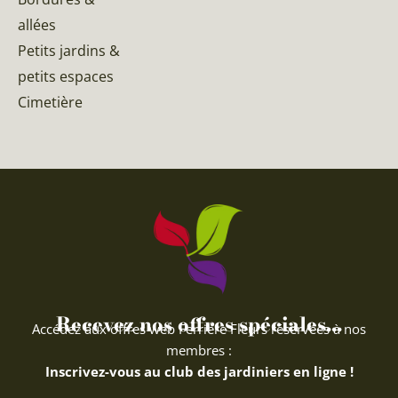
allées
Petits jardins &
petits espaces
Cimetière
Recevez nos offres spéciales...
Accédez aux offres web Ferriere Fleurs réservées à nos
membres :
Inscrivez-vous au club des jardiniers en ligne !