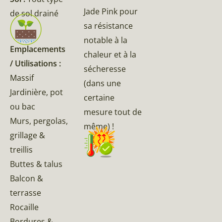
Jade Pink pour
de sol drainé
sa résistance
notable à la
Emplacements
chaleur et à la
/ Utilisations :
sécheresse
Massif
(dans une
Jardinière, pot
certaine
ou bac
mesure tout de
Murs, pergolas,
même) !
grillage &
treillis
Buttes & talus
Balcon &
terrasse
Rocaille
Bordures &