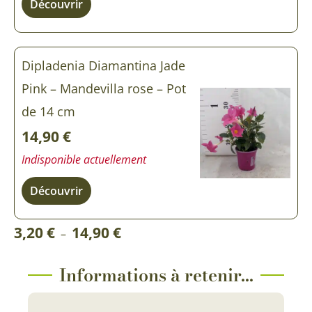
Découvrir
Dipladenia Diamantina Jade
Pink – Mandevilla rose – Pot
de 14 cm
14,90
€
Indisponible actuellement
Découvrir
Plage
3,20
€
14,90
€
–
de
prix :
Informations à retenir...
3,20 €
à