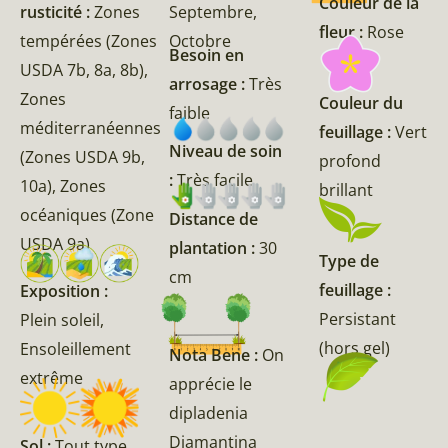
Couleur de la
rusticité :
Zones
Septembre,
fleur :
Rose
tempérées (Zones
Octobre
Besoin en
USDA 7b, 8a, 8b),
arrosage :
Très
Zones
Couleur du
faible
méditerranéennes
feuillage :
Vert
Niveau de soin
(Zones USDA 9b,
profond
:
Très facile
10a), Zones
brillant
océaniques (Zone
Distance de
USDA 9a)
plantation :
30
Type de
cm
feuillage :
Exposition :
Persistant
Plein soleil,
(hors gel)
Ensoleillement
Nota Bene :
On
extrême
apprécie le
dipladenia
Diamantina
Sol :
Tout type