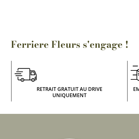
Rosiers à grosses fleurs
Semences
d’Antan
Rosiers parfumés
Bulbes de
Rosiers grimpants
Bulbes d
Ferriere Fleurs s'engage !
RETRAIT GRATUIT AU DRIVE
E
UNIQUEMENT