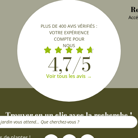
Re
Accé
PLUS DE 400 AVIS VÉRIFIÉS :
VOTRE EXPÉRIENCE
COMPTE POUR
NOUS
4,7/5
Voir tous les avis →
Trouver en un clic avec la recherche !
F
I
Y
s de plantes !