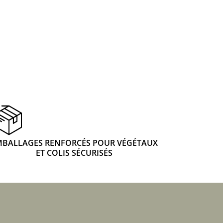
 & Graines Spéciales Fraîcheur
 fleurs de A à Z
u Potager
MBALLAGES RENFORCÉS POUR VÉGÉTAUX
ET COLIS SÉCURISÉS