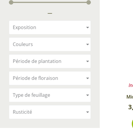
Arbustes de terre de bruyère
Plantes v
—
Plantes Grimpantes
Plantes v
Arbres fruitiers
Plantes v
Exposition
Conifères
Plantes v
Couleurs
Plantes méditerranéennes et exotiques
Plantes vi
Rosiers
Période de plantation
Plantes vi
remarqua
Période de floraison
Plantes vi
In
Lavande 
Type de feuillage
Mi
Graminé
3
Rusticité