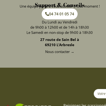
Support & Conseils
Une équipe prête à vous assister à tout moment !
04 74 01 05 74
Du Lundi au Vendredi
de 9h00 à 12h00 et de 14h à 18h30
Le Samedi en non-stop de 9h00 à 18h30
27 route de Sain Bel à
69210 L’Arbresle
Nous contacter →
Search
...
Rejoignez les passionné