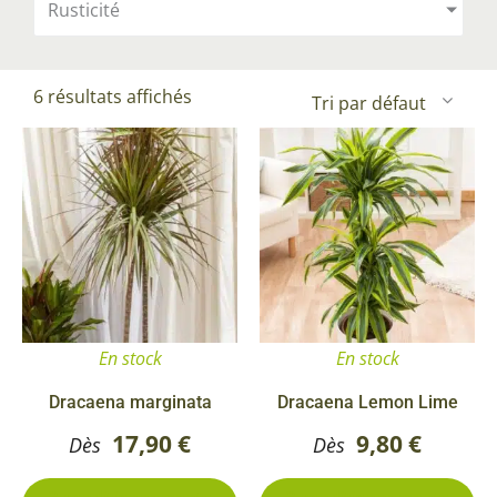
Rusticité
6 résultats affichés
Ce
Ce
produit
pr
a
a
plusieurs
pl
variations.
va
Les
Le
options
op
En stock
En stock
peuvent
pe
être
êt
Dracaena marginata
Dracaena Lemon Lime
choisies
ch
17,90
€
9,80
€
Dès
Dès
sur
su
la
la
3 conditionnements
3 conditionnements