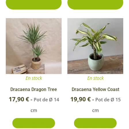
disponibles
disponibles
page
pa
du
du
produit
pr
En stock
En stock
Dracaena Dragon Tree
Dracaena Yellow Coast
17,90
€
19,90
€
-
-
Pot de Ø 14
Pot de Ø 15
cm
cm
Ajouter au panier
Ajouter au panier