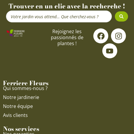
Trouver en un clic avec la recherche !
Search
...
F
Y
I
Rejoignez les
passionnés de
a
o
n
plantes !
c
u
s
e
t
t
b
u
a
o
b
g
o
e
r
Ferriere Fleurs
k
a
Qui sommes-nous ?
m
Notre jardinerie
Notre équipe
Avis clients
Nos services