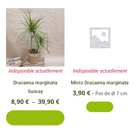
Ce
Plage
produit
de
a
prix :
plusieurs
8,90 €
variations.
Les
à
options
39,90 €
Indisponible actuellement
Indisponible actuellement
peuvent
être
Dracaena marginata
Micro Dracaena marginata
choisies
Sunray
3,90
€
-
Pot de Ø 7 cm
sur
8,90
€
39,90
€
–
Découvrir
la
2 conditionnements
page
disponibles
du
produit