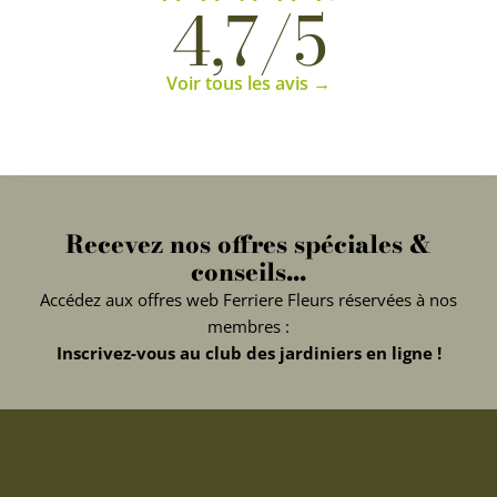
4,7/5
Voir tous les avis →
Recevez nos offres spéciales &
conseils...
Accédez aux offres web Ferriere Fleurs réservées à nos
membres :
Inscrivez-vous au club des jardiniers en ligne !