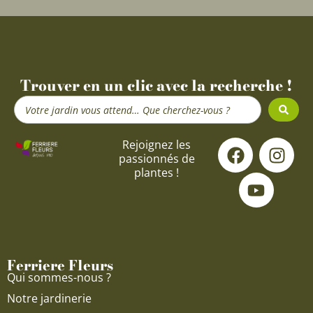
Trouver en un clic avec la recherche !
Search
...
F
Y
I
Rejoignez les
passionnés de
a
o
n
plantes !
c
u
s
e
t
t
b
u
a
o
b
g
o
e
r
Ferriere Fleurs
k
a
Qui sommes-nous ?
m
Notre jardinerie