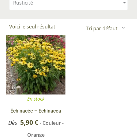
Rusticité
Voici le seul résultat
Ce
produit
a
plusieurs
variations.
Les
options
En stock
peuvent
être
Échinacée – Echinacea
choisies
5,90
€
Dès
- Couleur -
sur
Orange
la