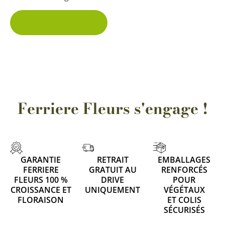
page
4 conditionnements
disponibles
du
produit
Ferriere Fleurs s'engage !
GARANTIE
RETRAIT
EMBALLAGES
FERRIERE
GRATUIT AU
RENFORCÉS
FLEURS 100 %
DRIVE
POUR
CROISSANCE ET
UNIQUEMENT
VÉGÉTAUX
FLORAISON
ET COLIS
SÉCURISÉS