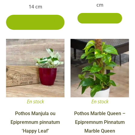
cm
14 cm
page
du
Ajouter au panier
2 conditionnements
disponibles
produit
Ce
produit
a
plusieurs
variations.
Les
options
En stock
En stock
peuvent
être
Pothos Manjula ou
Pothos Marble Queen –
choisies
Epipremnum pinnatum
Epipremnum Pinnatum
sur
‘Happy Leaf’
Marble Queen