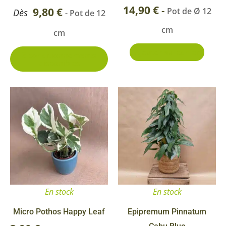
la
14,90
€
-
9,80
€
Pot de Ø 12
Dès
- Pot de 12
page
cm
cm
du
produit
Ajouter au panier
3 conditionnements
disponibles
Ce
pr
a
pl
va
Le
op
En stock
En stock
pe
êt
Micro Pothos Happy Leaf
Epipremum Pinnatum
ch