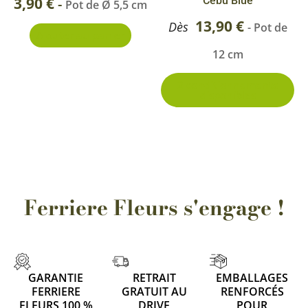
3,90
€
Cebu Blue
-
Pot de Ø 5,5 cm
su
13,90
€
Dès
- Pot de
Ajouter au panier
la
12 cm
pa
du
2 conditionnements
disponibles
pr
Ferriere Fleurs s'engage !
GARANTIE
RETRAIT
EMBALLAGES
FERRIERE
GRATUIT AU
RENFORCÉS
FLEURS 100 %
DRIVE
POUR