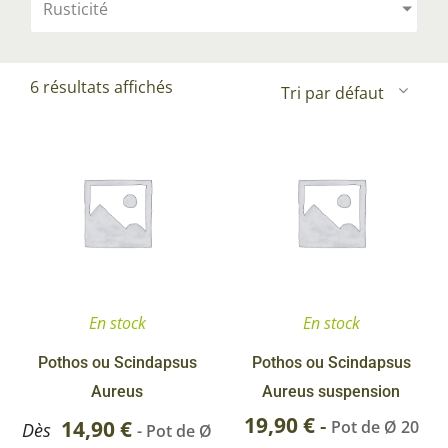
Rusticité
6 résultats affichés
Ce
produit
a
plusieurs
variations.
Les
options
En stock
En stock
peuvent
être
Pothos ou Scindapsus
Pothos ou Scindapsus
choisies
Aureus
Aureus suspension
sur
19,90
€
-
14,90
€
Pot de Ø 20
Dès
- Pot de Ø
la