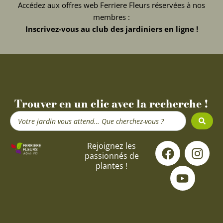
Accédez aux offres web Ferriere Fleurs réservées à nos
membres :
Inscrivez-vous au club des jardiniers en ligne !
Trouver en un clic avec la recherche !
Search
...
F
Y
I
Rejoignez les
passionnés de
a
o
n
plantes !
c
u
s
e
t
t
b
u
a
o
b
g
o
e
r