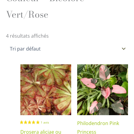
Vert/Rose
4 résultats affichés
Ce
produi
a
plusie
variati
Les
option
Philodendron Pink
peuve
Drosera aliciae ou
Princess