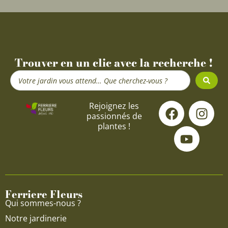
Trouver en un clic avec la recherche !
Search
...
F
Y
I
Rejoignez les
passionnés de
a
o
n
plantes !
c
u
s
e
t
t
b
u
a
o
b
g
o
e
r
Ferriere Fleurs
k
a
Qui sommes-nous ?
m
Notre jardinerie