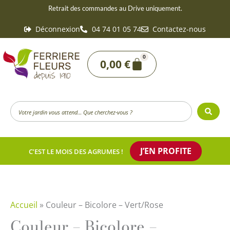
Aller
Retrait des commandes au Drive uniquement.
au
Déconnexion
04 74 01 05 74
Contactez-nous
contenu
0
Panier
0,00
€
Search
...
J’EN PROFITE
C’EST LE MOIS DES AGRUMES !
Accueil
»
Couleur – Bicolore – Vert/Rose
Couleur – Bicolore –