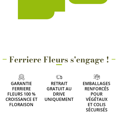
conditionnements
sur
disponibles
la
1 avis
page
du
produit
Ferriere Fleurs s'engage !
GARANTIE
RETRAIT
EMBALLAGES
FERRIERE
GRATUIT AU
RENFORCÉS
FLEURS 100 %
DRIVE
POUR
CROISSANCE ET
UNIQUEMENT
VÉGÉTAUX
FLORAISON
ET COLIS
SÉCURISÉS