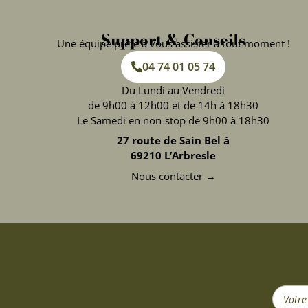
Support & Conseils
Une équipe prête à vous assister à tout moment !
04 74 01 05 74
Du Lundi au Vendredi
de 9h00 à 12h00 et de 14h à 18h30
Le Samedi en non-stop de 9h00 à 18h30
27 route de Sain Bel à
69210 L’Arbresle
Nous contacter →
Search
...