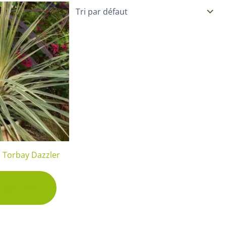
Plantes d’intérieur pour ombre
& semences BIO
Plantes pour salle de bain
Potageres en mélange
Plantes de bureau
 pour gazon & prairie
Plantes d’intérieur dépolluantes
ert & Plantes utiles
Plantes d’intérieur colorées
pour semis de printemps
Plantes tropicales d’intérieur
pour semis d’été
Plantes increvables
pour semis d’automne
 & Graines Spéciales Semis
s Torbay Dazzler
5 L
 & Graines Spéciales petit
u panier
 & Graines Spéciales grand