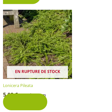
Rosiers à grosses fleurs
Semences
d’Antan
Rosiers parfumés
Bulbes de
Rosiers grimpants
Bulbes d
EN RUPTURE DE STOCK
Lonicera Pileata
5,00
€
Pot de 15 cm
-
Découvrir