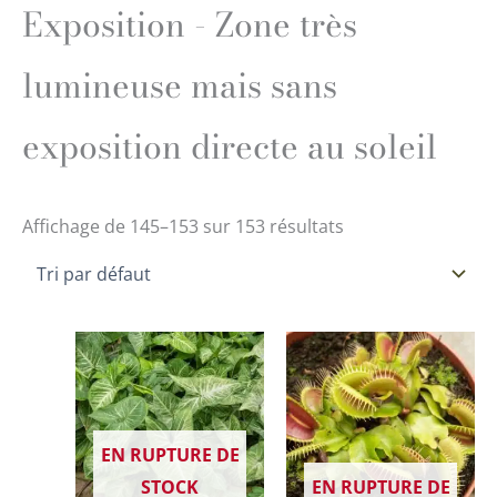
Exposition - Zone très
lumineuse mais sans
exposition directe au soleil
Affichage de 145–153 sur 153 résultats
Plage
Ce
de
produit
prix :
14,90 €
a
à
29,90 €
plusieurs
EN RUPTURE DE
variations.
STOCK
EN RUPTURE DE