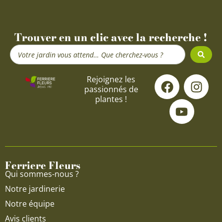
Trouver en un clic avec la recherche !
Search
...
F
Y
I
Rejoignez les
passionnés de
a
o
n
plantes !
c
u
s
e
t
t
b
u
a
o
b
g
o
e
r
Ferriere Fleurs
k
a
Qui sommes-nous ?
m
Notre jardinerie
Notre équipe
Avis clients