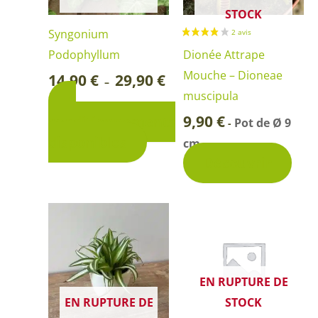
Les
STOCK
options
Syngonium
peuvent
Podophyllum
Dionée Attrape
être
Mouche – Dioneae
14,90
€
29,90
€
–
choisies
muscipula
2
sur
9,90
€
conditionnements
Pot de Ø 9
-
la
disponibles
cm
page
Découvrir
du
produit
EN RUPTURE DE
EN RUPTURE DE
STOCK