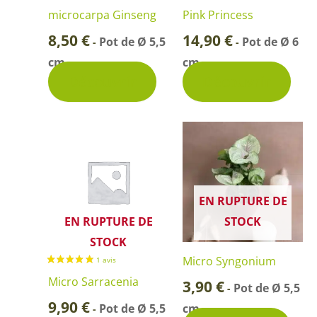
microcarpa Ginseng
Pink Princess
8,50
€
14,90
€
Pot de Ø 5,5
Pot de Ø 6
-
-
cm
cm
Découvrir
Découvrir
EN RUPTURE DE
EN RUPTURE DE
STOCK
STOCK
Micro Syngonium
Micro Sarracenia
3,90
€
Pot de Ø 5,5
-
9,90
€
Pot de Ø 5,5
cm
-