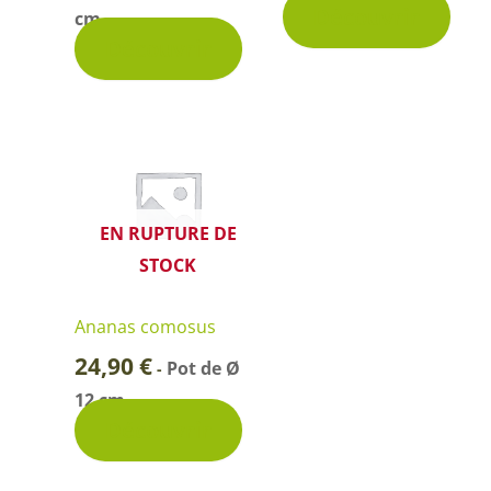
Découvrir
cm
1 avis
Découvrir
EN RUPTURE DE
STOCK
Ananas comosus
24,90
€
Pot de Ø
-
12 cm
Découvrir