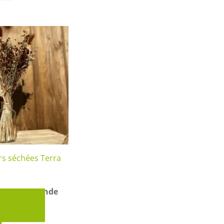
rs séchées Terra
ouquet Grande
jouter au