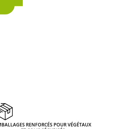
es
du
produit
MBALLAGES RENFORCÉS POUR VÉGÉTAUX