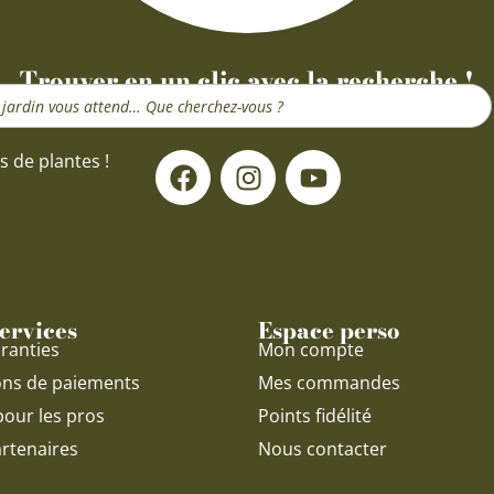
Trouver en un clic avec la recherche !
F
I
Y
s de plantes !
a
n
o
c
s
u
e
t
t
b
a
u
o
g
b
o
r
e
ervices
Espace perso
k
a
ranties
Mon compte
m
ons de paiements
Mes commandes
pour les pros
Points fidélité
rtenaires
Nous contacter