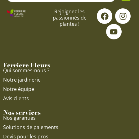
F
Y
I
Rejoignez les
passionnés de
a
o
n
plantes !
c
u
s
e
t
t
b
u
a
o
b
g
o
e
r
Ferriere Fleurs
k
a
Qui sommes-nous ?
m
Notre jardinerie
Notre équipe
Avis clients
Nos services
Nos garanties
Solutions de paiements
Devis pour les pros