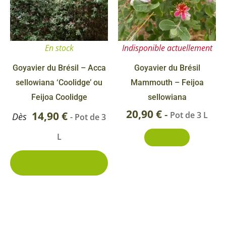
variations.
Les
options
En stock
Indisponible actuellement
peuvent
être
Goyavier du Brésil – Acca
Goyavier du Brésil
choisies
sellowiana ‘Coolidge’ ou
Mammouth – Feijoa
sur
Feijoa Coolidge
sellowiana
la
20,90
€
-
14,90
€
Pot de 3 L
Dès
- Pot de 3
page
L
Découvrir
du
produit
4 conditionnements
disponibles