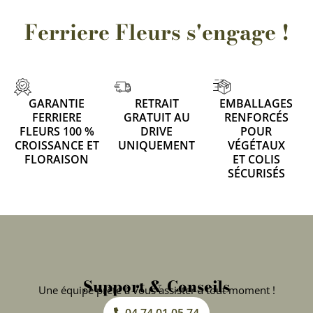
Ferriere Fleurs s'engage !
GARANTIE
RETRAIT
EMBALLAGES
FERRIERE
GRATUIT AU
RENFORCÉS
FLEURS 100 %
DRIVE
POUR
CROISSANCE ET
UNIQUEMENT
VÉGÉTAUX
FLORAISON
ET COLIS
SÉCURISÉS
Support & Conseils
Une équipe prête à vous assister à tout moment !