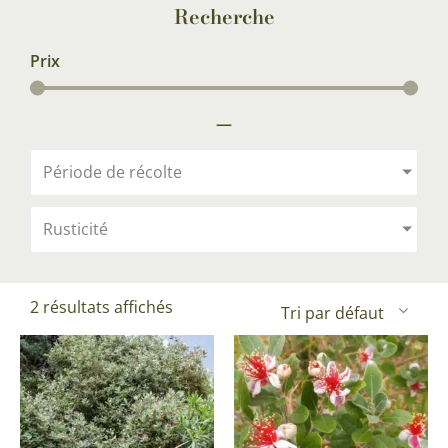
Recherche
Prix
—
Période de récolte
Rusticité
2 résultats affichés
Ce
produit
a
plusieurs