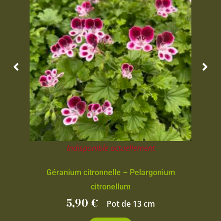
Indisponible actuellement
Géranium citronnelle – Pelargonium
citronellum
5,90
€
-
Pot de 13 cm