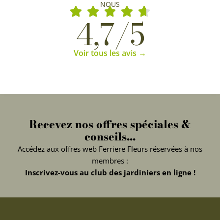
NOUS
4,7/5
Voir tous les avis →
Recevez nos offres spéciales &
conseils...
Accédez aux offres web Ferriere Fleurs réservées à nos
membres :
Inscrivez-vous au club des jardiniers en ligne !