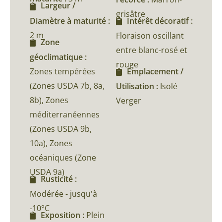
Largeur /
grisâtre
Diamètre à maturité :
Intérêt décoratif :
2 m
Floraison oscillant
Zone
entre blanc-rosé et
géoclimatique :
rouge
Zones tempérées
Emplacement /
(Zones USDA 7b, 8a,
Utilisation :
Isolé
8b), Zones
Verger
méditerranéennes
(Zones USDA 9b,
10a), Zones
océaniques (Zone
USDA 9a)
Rusticité :
Modérée - jusqu'à
-10°C
Exposition :
Plein