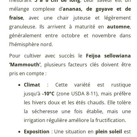
mesurant
5 à 8 cm de long
. Leur saveur est un
mélange complexe d’
ananas, de goyave et de
fraise
, avec une chair juteuse et légèrement
granuleuse. Ils arrivent à maturité en
automne
,
généralement entre octobre et novembre dans
l’hémisphère nord.
Pour cultiver avec succès le
Feijoa sellowiana
‘Mammouth’
, plusieurs facteurs clés doivent être
pris en compte :
Climat
: Cette variété est rustique
jusqu’à
-10°C
(zone USDA 8-11), mais préfère
les hivers doux et les étés chauds. Elle tolère
la sécheresse une fois établie, mais une
irrigation régulière améliore la fructification.
Exposition
: Une situation en
plein soleil
est