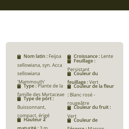
Nom latin :
Feijoa
Croissance :
Lente
Feuillage :
sellowiana, syn. Acca
Persistant
sellowiana
Couleur du
'Mammouth'
feuillage :
Vert
Type :
Plante de la
Couleur de la fleur
famille des Myrtaceae
:
Blanc rosé -
Type de port :
rougeâtre
Buissonnant,
Couleur du fruit :
compact, érigé
Vert
Hauteur à
Couleur de
maturité :
3 m
l'écorce :
Marron-