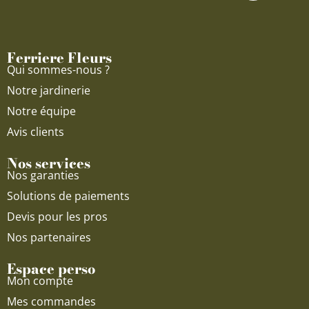
b
u
a
o
b
g
o
e
r
Ferriere Fleurs
k
a
Qui sommes-nous ?
m
Notre jardinerie
Notre équipe
Avis clients
Nos services
Nos garanties
Solutions de paiements
Devis pour les pros
Nos partenaires
Espace perso
Mon compte
Mes commandes