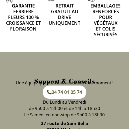
GARANTIE
RETRAIT
EMBALLAGES
FERRIERE
GRATUIT AU
RENFORCÉS
FLEURS 100 %
DRIVE
POUR
CROISSANCE ET
UNIQUEMENT
VÉGÉTAUX
FLORAISON
ET COLIS
SÉCURISÉS
Support & Conseils
Une équipe prête à vous assister à tout moment !
04 74 01 05 74
Du Lundi au Vendredi
de 9h00 à 12h00 et de 14h à 18h30
Le Samedi en non-stop de 9h00 à 18h30
27 route de Sain Bel à