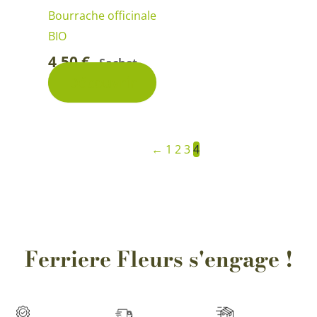
Bourrache officinale
BIO
4,50
€
Sachet
-
Découvrir
←
1
2
3
4
Ferriere Fleurs s'engage !