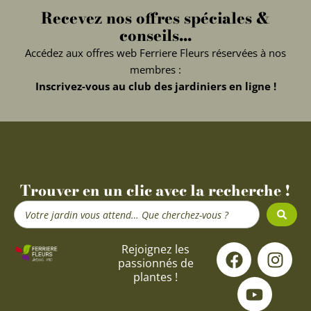
Recevez nos offres spéciales &
conseils...
Accédez aux offres web Ferriere Fleurs réservées à nos
membres :
Inscrivez-vous au club des jardiniers en ligne !
Trouver en un clic avec la recherche !
Search
...
F
Y
I
Rejoignez les
passionnés de
a
o
n
plantes !
c
u
s
e
t
t