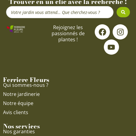
Trouver en un clic avec la recherche !
Search
...
F
Y
I
Rejoignez les
passionnés de
a
o
n
plantes !
c
u
s
e
t
t
b
u
a
o
b
g
o
e
r
Ferriere Fleurs
k
a
Qui sommes-nous ?
m
Notre jardinerie
Notre équipe
Avis clients
Nos services
Nos garanties