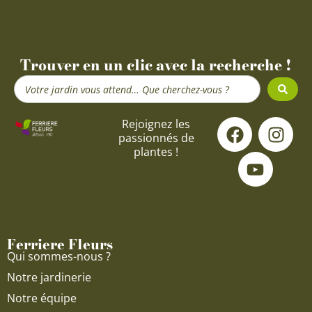
Trouver en un clic avec la recherche !
Search
...
F
Y
I
Rejoignez les
passionnés de
a
o
n
plantes !
c
u
s
e
t
t
b
u
a
o
b
g
o
e
r
Ferriere Fleurs
k
a
Qui sommes-nous ?
m
Notre jardinerie
Notre équipe