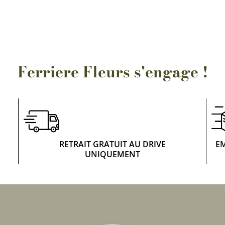
Rosiers à grosses fleurs
Semences
d’Antan
Rosiers parfumés
Bulbes de
Rosiers grimpants
Bulbes d
Ferriere Fleurs s'engage !
RETRAIT GRATUIT AU DRIVE
E
UNIQUEMENT