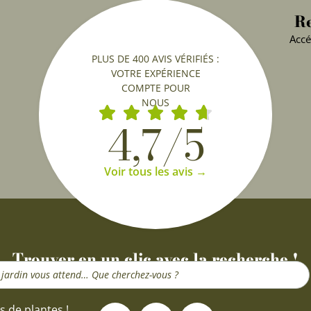
Re
Accé
PLUS DE 400 AVIS VÉRIFIÉS :
VOTRE EXPÉRIENCE
COMPTE POUR
NOUS
4,7/5
Voir tous les avis →
Trouver en un clic avec la recherche !
F
I
Y
s de plantes !