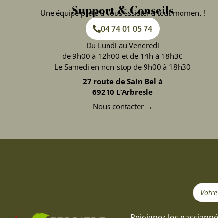
Support & Conseils
Une équipe prête à vous assister à tout moment !
04 74 01 05 74
Du Lundi au Vendredi
de 9h00 à 12h00 et de 14h à 18h30
Le Samedi en non-stop de 9h00 à 18h30
27 route de Sain Bel à
69210 L’Arbresle
Nous contacter →
Search
...
Rejoignez les passionné