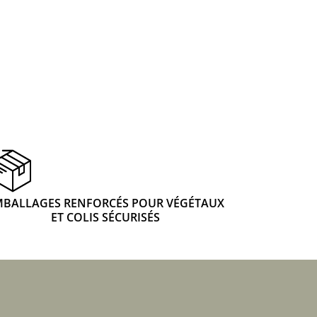
 & Graines Spéciales Fraîcheur
 fleurs de A à Z
u Potager
MBALLAGES RENFORCÉS POUR VÉGÉTAUX
ET COLIS SÉCURISÉS