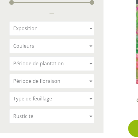
Arbustes de terre de bruyère
Plantes v
—
Plantes Grimpantes
Plantes v
Arbres fruitiers
Plantes v
Exposition
Conifères
Plantes v
Couleurs
Plantes méditerranéennes et exotiques
Plantes vi
Rosiers
Période de plantation
Plantes vi
remarqua
Période de floraison
Plantes vi
Lavande 
Type de feuillage
Graminé
Rusticité