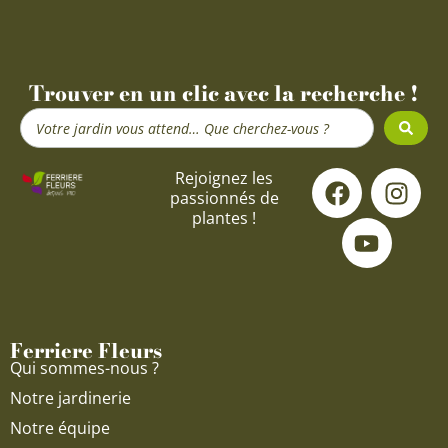
Trouver en un clic avec la recherche !
Search
...
F
Y
I
Rejoignez les
passionnés de
a
o
n
plantes !
c
u
s
e
t
t
b
u
a
o
b
g
o
e
r
Ferriere Fleurs
k
a
Qui sommes-nous ?
m
Notre jardinerie
Notre équipe