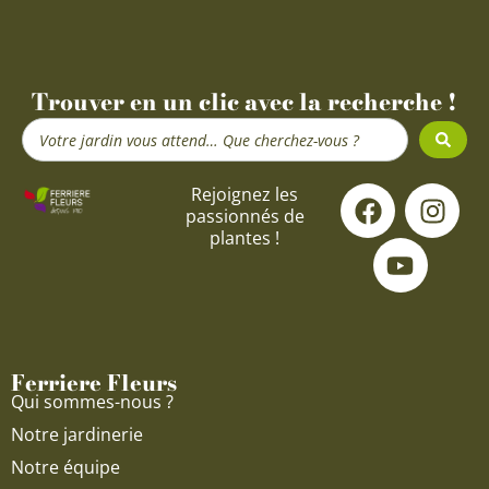
Trouver en un clic avec la recherche !
Search
...
F
Y
I
Rejoignez les
passionnés de
a
o
n
plantes !
c
u
s
e
t
t
b
u
a
o
b
g
o
e
r
Ferriere Fleurs
k
a
Qui sommes-nous ?
m
Notre jardinerie
Notre équipe