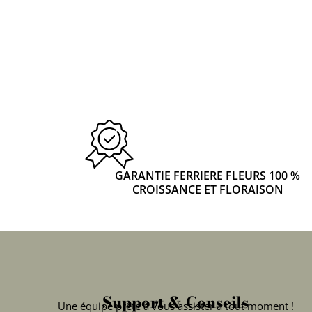
GARANTIE FERRIERE FLEURS 100 %
CROISSANCE ET FLORAISON
Support & Conseils
Une équipe prête à vous assister à tout moment !