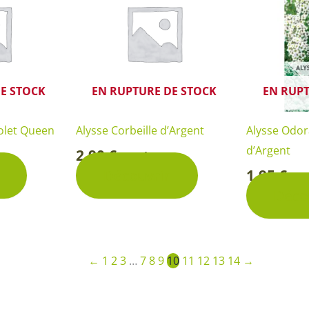
E STOCK
EN RUPTURE DE STOCK
EN RUPT
iolet Queen
Alysse Corbeille d’Argent
Alysse Odor
d’Argent
2,90
€
Sachet
-
1,95
€
Découvrir
Sa
-
Déco
←
1
2
3
…
7
8
9
10
11
12
13
14
→