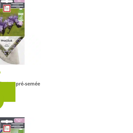
 & Graines Spéciales Fraîcheur
 fleurs de A à Z
u Potager
O
lution pré-semée
ter au