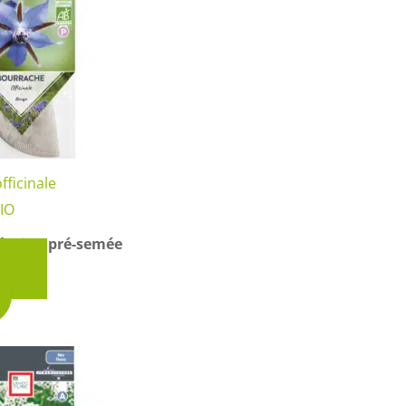
fficinale
IO
lution pré-semée
ter au