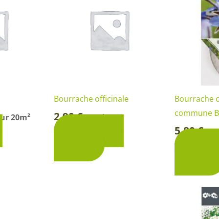
Bourrache officinale
Bourrache o
commune B
2,90
€
our 20m²
Sachet
-
5,80
€
u
Ajouter au
So
-
panier
Ajou
panier