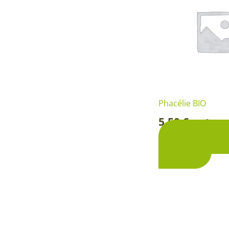
Phacélie BIO
5,50
€
Boîte p
-
Ajouter a
panier