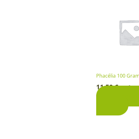
Phacélia 100 Gr
11,50
€
Boîte
-
Ajouter a
panier