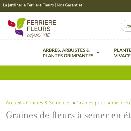
Aller
La jardinerie Ferriere Fleurs
|
Nos Garanties
au
contenu
Sear
...
ARBRES, ARBUSTES &
PLANT
PLANTES GRIMPANTES
VIVACE
Arbustes de haie
Plantes v
Arbustes à fleurs et feuillages
Plantes v
remarquables
Plantes vi
Arbustes fruitiers et Petits fruits
Plantes v
Accueil
»
Graines & Semences
»
Graines pour semis d’ét
Arbres d’ornement et d’alignement
Graines de fleurs à semer en é
Plantes v
Arbustes rampants & couvre sol
Plantes v