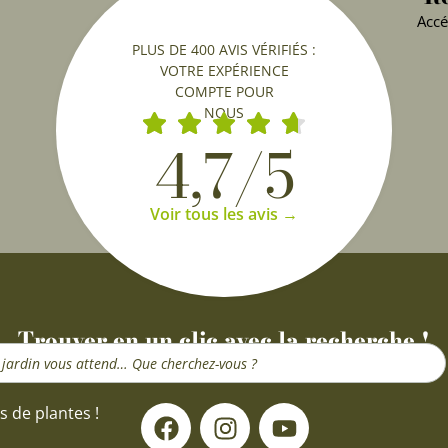
Accé
PLUS DE 400 AVIS VÉRIFIÉS :
VOTRE EXPÉRIENCE
COMPTE POUR
NOUS
4,7/5
Voir tous les avis →
Trouver en un clic avec la recherche !
F
I
Y
s de plantes !
a
n
o