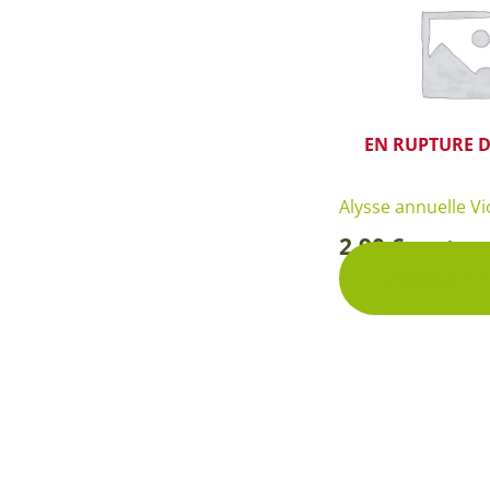
EN RUPTURE D
Alysse annuelle V
2,90
€
Sachet
-
Découvrir