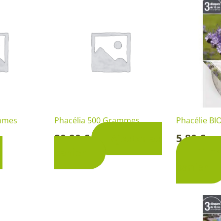
Rosiers à grosses fleurs
Semences
d’Antan
Rosiers parfumés
Bulbes de
Rosiers grimpants
Bulbes d
ammes
Phacélia 500 Grammes
Phacélie BI
20,90
€
5,80
€
Ajouter au
So
-
u
panier
Ajou
panier