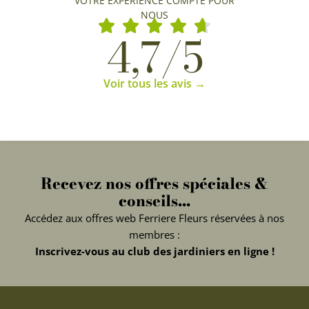
VOTRE EXPÉRIENCE COMPTE POUR
NOUS
4,7/5
Voir tous les avis →
Recevez nos offres spéciales &
conseils...
Accédez aux offres web Ferriere Fleurs réservées à nos
membres :
Inscrivez-vous au club des jardiniers en ligne !