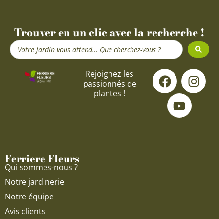
Trouver en un clic avec la recherche !
Search
...
F
Y
I
Rejoignez les
passionnés de
a
o
n
plantes !
c
u
s
e
t
t
b
u
a
o
b
g
o
e
r
Ferriere Fleurs
k
a
Qui sommes-nous ?
m
Notre jardinerie
Notre équipe
Avis clients