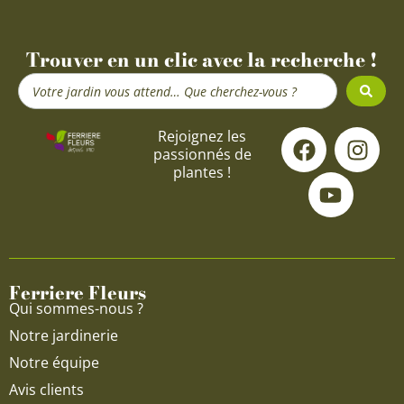
Trouver en un clic avec la recherche !
Search
...
F
Y
I
Rejoignez les
passionnés de
a
o
n
plantes !
c
u
s
e
t
t
b
u
a
o
b
g
o
e
r
Ferriere Fleurs
k
a
Qui sommes-nous ?
m
Notre jardinerie
Notre équipe
Avis clients