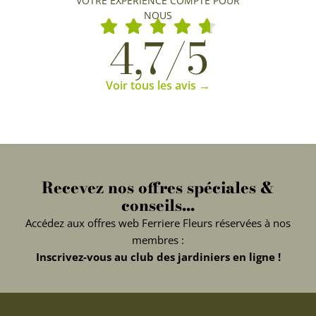
VOTRE EXPÉRIENCE COMPTE POUR
NOUS
4,7/5
Voir tous les avis →
Recevez nos offres spéciales &
conseils...
Accédez aux offres web Ferriere Fleurs réservées à nos
membres :
Inscrivez-vous au club des jardiniers en ligne !