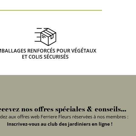
MBALLAGES RENFORCÉS POUR VÉGÉTAUX
ET COLIS SÉCURISÉS
cevez nos offres spéciales & conseils...
dez aux offres web Ferriere Fleurs réservées à nos membres :
Inscrivez-vous au club des jardiniers en ligne !