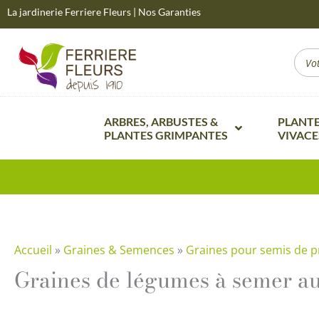
Aller
La jardinerie Ferriere Fleurs
|
Nos Garanties
au
contenu
Sear
...
ARBRES, ARBUSTES &
PLANT
PLANTES GRIMPANTES
VIVACE
Arbustes de haie
Plantes v
Arbustes à fleurs et feuillages
Plantes v
remarquables
Plantes vi
Arbustes fruitiers et Petits fruits
Plantes v
Accueil
»
Graines & Semences
»
Graines pour semis de 
Arbres d’ornement et d’alignement
Graines de légumes à semer a
Plantes v
Arbustes rampants & couvre sol
Plantes v