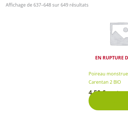
Arbustes de terre de bruyère
Plantes v
Affichage de 637–648 sur 649 résultats
Plantes Grimpantes
Plantes v
Arbres fruitiers
Plantes v
Conifères
Plantes v
Plantes méditerranéennes et exotiques
Plantes vi
EN RUPTURE D
Rosiers
Plantes vi
remarqua
Poireau monstrue
Plantes vi
Carentan 2 BIO
Lavande 
4,50
€
Sachet
-
Graminé
Découvrir