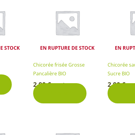
Rosiers à grosses fleurs
Semences
d’Antan
Rosiers parfumés
Bulbes de
Rosiers grimpants
Bulbes d
E STOCK
EN RUPTURE DE STOCK
EN RUPT
Chicorée frisée Grosse
Chicorée sa
Pancalière BIO
Sucre BIO
2,90
€
2,90
€
Sachet
Sa
-
-
Découvrir
Déco