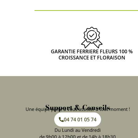
GARANTIE FERRIERE FLEURS 100 %
CROISSANCE ET FLORAISON
Support & Conseils
Une équipe prête à vous assister à tout moment !
04 74 01 05 74
Du Lundi au Vendredi
de 9h00 à 12h00 et de 14h à 18h30