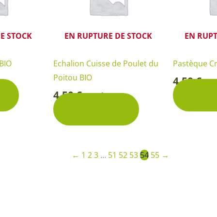
E STOCK
EN RUPTURE DE STOCK
EN RUPT
 BIO
Echalion Cuisse de Poulet du
Pastèque C
Poitou BIO
4,50
€
Sa
-
4,50
€
Déco
Sachet
-
Découvrir
←
1
2
3
…
51
52
53
54
55
→