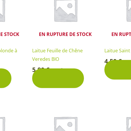
E STOCK
EN RUPTURE DE STOCK
EN RUPT
blonde à
Laitue Feuille de Chêne
Laitue Saint
Veredes BIO
4,50
€
Sa
-
5,80
€
Déco
Sachet
-
Découvrir