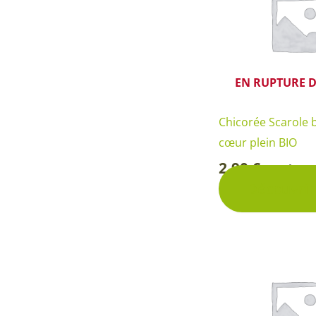
EN RUPTURE D
Chicorée Scarole 
cœur plein BIO
2,90
€
Sachet
-
Découvrir