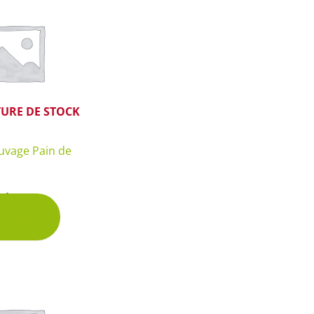
 & Graines Spéciales Fraîcheur
 fleurs de A à Z
u Potager
URE DE STOCK
uvage Pain de
chet
uvrir