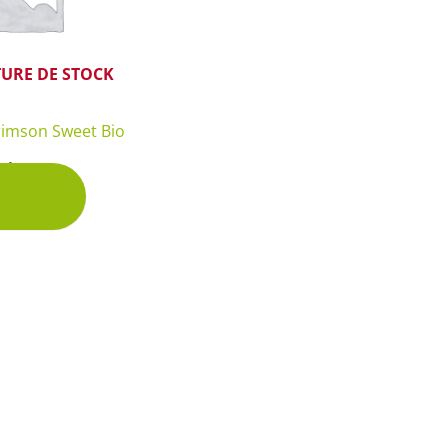
URE DE STOCK
rimson Sweet Bio
chet
uvrir