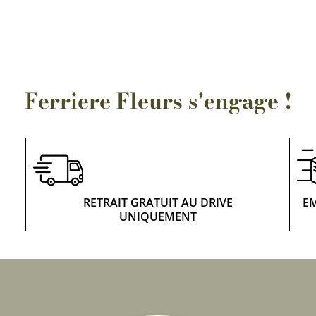
Rosiers à grosses fleurs
Semences
d’Antan
Rosiers parfumés
Bulbes de
Rosiers grimpants
Bulbes d
Ferriere Fleurs s'engage !
RETRAIT GRATUIT AU DRIVE
E
UNIQUEMENT