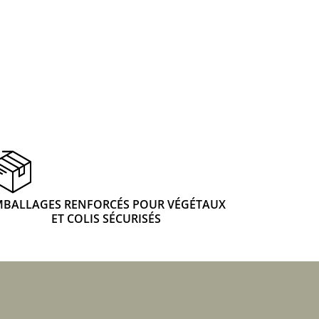
 & Graines Spéciales Fraîcheur
 fleurs de A à Z
u Potager
MBALLAGES RENFORCÉS POUR VÉGÉTAUX
ET COLIS SÉCURISÉS