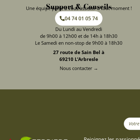
Support & Conseils
Une équipe prête à vous assister à tout moment !
04 74 01 05 74
Du Lundi au Vendredi
de 9h00 à 12h00 et de 14h à 18h30
Le Samedi en non-stop de 9h00 à 18h30
27 route de Sain Bel à
69210 L’Arbresle
Nous contacter →
Search
...
Rejoignez les passionné