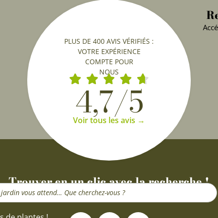
Re
Accé
PLUS DE 400 AVIS VÉRIFIÉS :
VOTRE EXPÉRIENCE
COMPTE POUR
NOUS
4,7/5
Voir tous les avis →
Trouver en un clic avec la recherche !
F
I
Y
s de plantes !