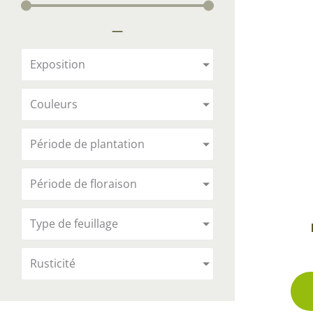
Arbustes de terre de bruyère
Plantes v
—
Plantes Grimpantes
Plantes v
Arbres fruitiers
Plantes v
Exposition
Conifères
Plantes v
Couleurs
Plantes méditerranéennes et exotiques
Plantes vi
Rosiers
Période de plantation
Plantes vi
remarqua
Période de floraison
Plantes vi
Lavande 
Type de feuillage
Graminé
Rusticité