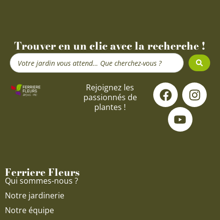
Trouver en un clic avec la recherche !
Search
...
F
Y
I
Rejoignez les
passionnés de
a
o
n
plantes !
c
u
s
e
t
t
b
u
a
o
b
g
o
e
r
Ferriere Fleurs
k
a
Qui sommes-nous ?
m
Notre jardinerie
Notre équipe