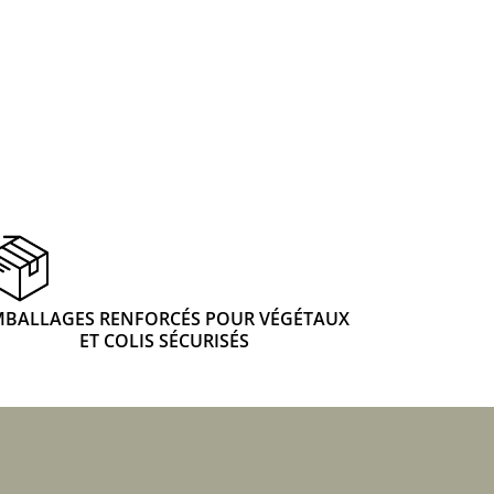
 & Graines Spéciales Fraîcheur
 fleurs de A à Z
u Potager
MBALLAGES RENFORCÉS POUR VÉGÉTAUX
ET COLIS SÉCURISÉS