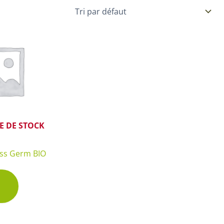
Plantes d’intérieur pour ombre
& semences BIO
Plantes pour salle de bain
Potageres en mélange
Plantes de bureau
 pour gazon & prairie
Plantes d’intérieur dépolluantes
ert & Plantes utiles
Plantes d’intérieur colorées
pour semis de printemps
Plantes tropicales d’intérieur
pour semis d’été
Plantes increvables
E DE STOCK
pour semis d’automne
 & Graines Spéciales Semis
ass Germ BIO
 & Graines Spéciales petit
 & Graines Spéciales grand