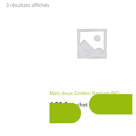
Arbustes de terre de bruyère
Plantes v
3 résultats affichés
Plantes Grimpantes
Plantes v
Arbres fruitiers
Plantes v
Conifères
Plantes v
Plantes méditerranéennes et exotiques
Plantes vi
Rosiers
Plantes vi
remarqua
Plantes vi
Lavande 
Maïs doux Golden Bantam BIO
4,50
€
Ajouter au
Graminé
Sachet
-
panier