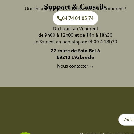
Support & Conseils
Une équipe prête à vous assister à tout moment !
04 74 01 05 74
Du Lundi au Vendredi
de 9h00 à 12h00 et de 14h à 18h30
Le Samedi en non-stop de 9h00 à 18h30
27 route de Sain Bel à
69210 L’Arbresle
Nous contacter →
Search
...