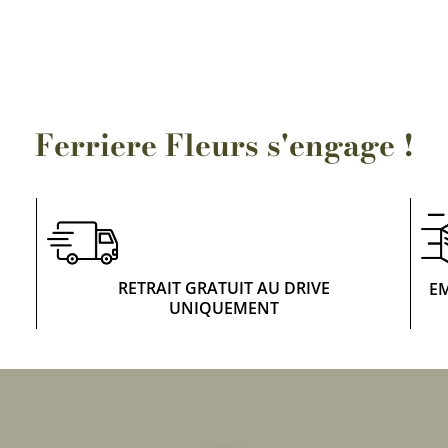
Rosiers à grosses fleurs
Semences
d’Antan
Rosiers parfumés
Bulbes de
Rosiers grimpants
Bulbes d
Ferriere Fleurs s'engage !
RETRAIT GRATUIT AU DRIVE
E
UNIQUEMENT