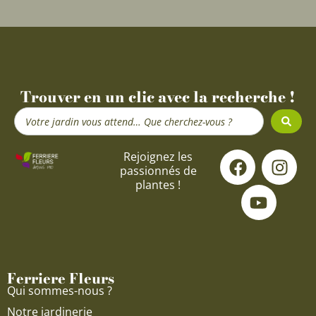
Trouver en un clic avec la recherche !
Search
...
F
Y
I
Rejoignez les
passionnés de
a
o
n
plantes !
c
u
s
e
t
t
b
u
a
o
b
g
o
e
r
Ferriere Fleurs
k
a
Qui sommes-nous ?
m
Notre jardinerie