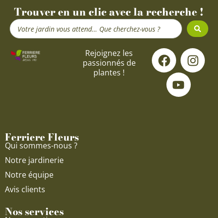
Trouver en un clic avec la recherche !
Search
...
F
Y
I
Rejoignez les
passionnés de
a
o
n
plantes !
c
u
s
e
t
t
b
u
a
o
b
g
o
e
r
Ferriere Fleurs
k
a
Qui sommes-nous ?
m
Notre jardinerie
Notre équipe
Avis clients
Nos services