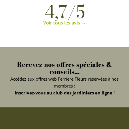
4,7/5
Voir tous les avis →
Recevez nos offres spéciales &
conseils...
Accédez aux offres web Ferriere Fleurs réservées à nos
membres :
Inscrivez-vous au club des jardiniers en ligne !