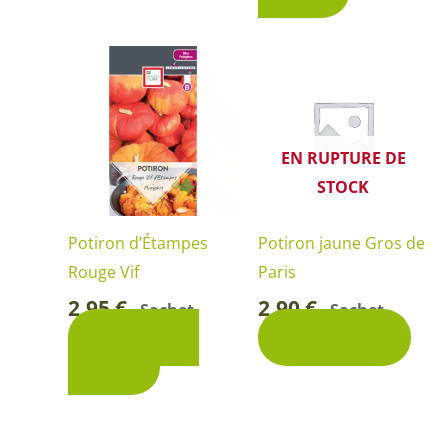
EN RUPTURE DE
STOCK
Potiron d’Étampes
Potiron jaune Gros de
Rouge Vif
Paris
2,95
€
2,90
€
Sachet
Sachet
-
-
Ajouter au
Découvrir
panier