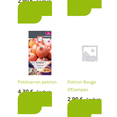
2,90
€
Ajouter au
Sachet
-
Ajouter au
panier
panier
Potimarron potiron
Potiron Rouge
d’Etampes
4,30
€
Sachet
-
2,90
€
Ajouter au
Sachet
-
panier
Ajouter au
panier