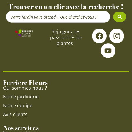
Trouver en un clic avec la recherche !
Search
...
F
Y
I
Rejoignez les
passionnés de
a
o
n
plantes !
c
u
s
e
t
t
b
u
a
o
b
g
o
e
r
Ferriere Fleurs
k
a
Qui sommes-nous ?
m
Notre jardinerie
Notre équipe
Avis clients
Nos services