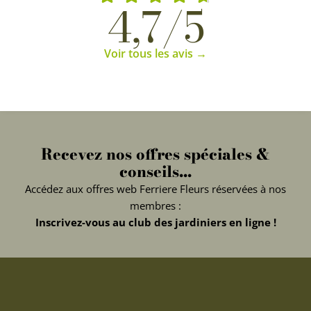
4,7/5
Voir tous les avis →
Recevez nos offres spéciales &
conseils...
Accédez aux offres web Ferriere Fleurs réservées à nos
membres :
Inscrivez-vous au club des jardiniers en ligne !