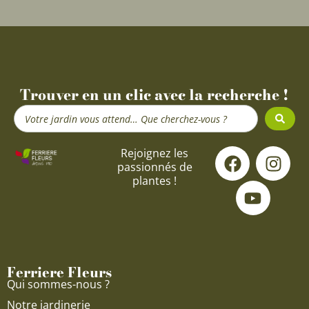
Trouver en un clic avec la recherche !
Search
...
F
Y
I
Rejoignez les
passionnés de
a
o
n
plantes !
c
u
s
e
t
t
b
u
a
o
b
g
o
e
r
Ferriere Fleurs
k
a
Qui sommes-nous ?
m
Notre jardinerie