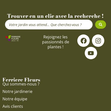
Trouver en un clic avec la recherche !
Search
...
F
Y
I
Rejoignez les
passionnés de
a
o
n
plantes !
c
u
s
e
t
t
b
u
a
o
b
g
o
e
r
Ferriere Fleurs
k
a
Qui sommes-nous ?
m
Notre jardinerie
Notre équipe
Avis clients