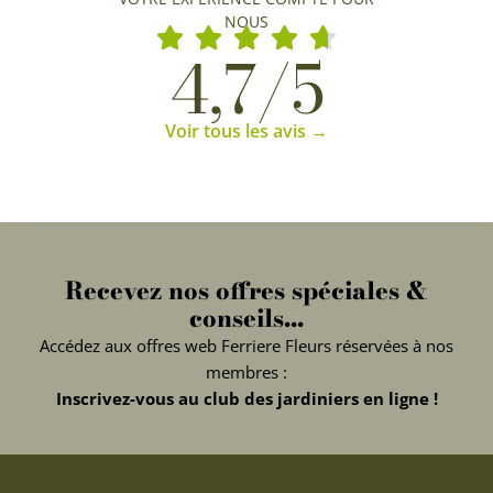
NOUS
4,7/5
Voir tous les avis →
Recevez nos offres spéciales &
conseils...
Accédez aux offres web Ferriere Fleurs réservées à nos
membres :
Inscrivez-vous au club des jardiniers en ligne !