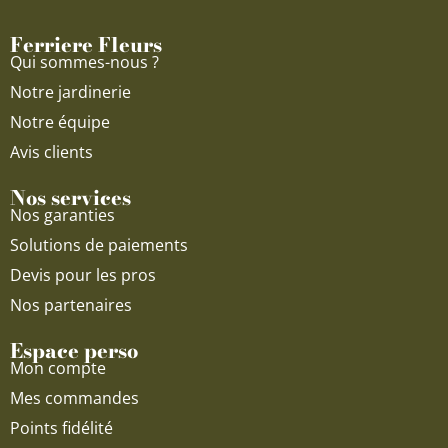
o
e
r
Ferriere Fleurs
k
a
Qui sommes-nous ?
m
Notre jardinerie
Notre équipe
Avis clients
Nos services
Nos garanties
Solutions de paiements
Devis pour les pros
Nos partenaires
Espace perso
Mon compte
Mes commandes
Points fidélité