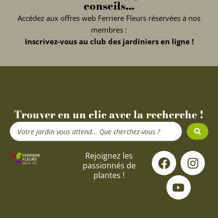
conseils...
Accédez aux offres web Ferriere Fleurs réservées à nos
membres :
Inscrivez-vous au club des jardiniers en ligne !
Trouver en un clic avec la recherche !
Search
...
F
Y
I
Rejoignez les
passionnés de
a
o
n
plantes !
c
u
s
e
t
t
b
u
a
o
b
g