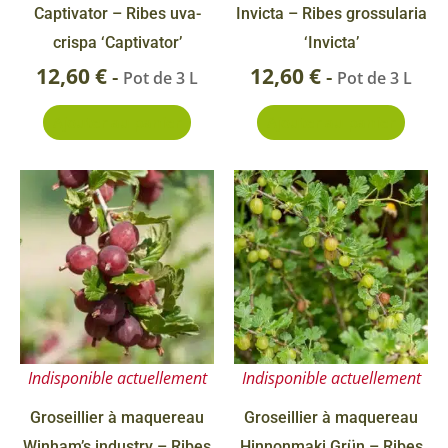
Captivator – Ribes uva-
Invicta – Ribes grossularia
crispa ‘Captivator’
‘Invicta’
12,60
€
12,60
€
-
-
Pot de 3 L
Pot de 3 L
Ajouter au panier
Ajouter au panier
Ce
Plage
produit
de
a
prix :
plusieurs
6,90 €
variations.
Les
à
options
12,60 €
Indisponible actuellement
Indisponible actuellement
peuvent
être
Groseillier à maquereau
Groseillier à maquereau
choisies
Winham’s industry – Ribes
Hinnonmaki Grün – Ribes