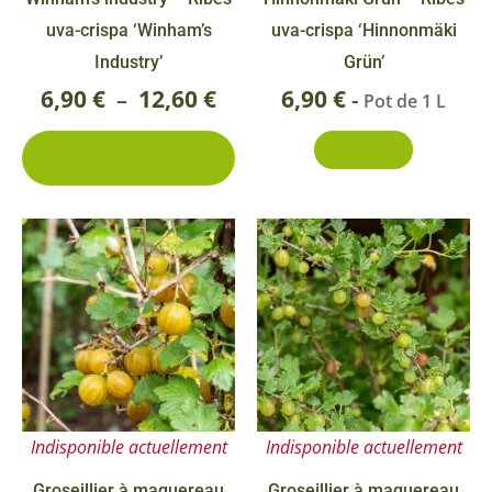
sur
uva-crispa ‘Winham’s
uva-crispa ‘Hinnonmäki
la
Industry’
Grün’
page
6,90
€
12,60
€
6,90
€
–
-
Pot de 1 L
du
2 conditionnements
Découvrir
produit
disponibles
Indisponible actuellement
Indisponible actuellement
Groseillier à maquereau
Groseillier à maquereau