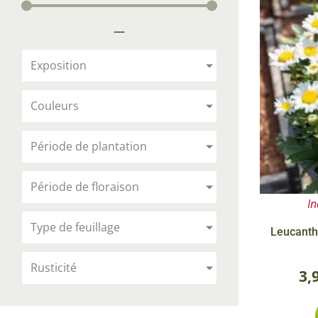
Arbustes de terre de bruyère
Plantes v
—
Plantes Grimpantes
Plantes v
Arbres fruitiers
Plantes v
Exposition
Conifères
Plantes v
Couleurs
Plantes méditerranéennes et exotiques
Plantes vi
Rosiers
Période de plantation
Plantes vi
remarqua
Période de floraison
Plantes vi
In
Lavande 
Type de feuillage
Leucant
Graminé
Rusticité
3,