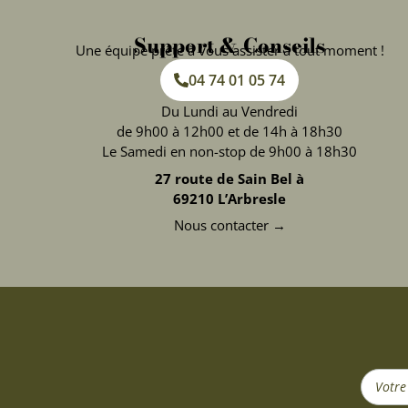
Support & Conseils
Une équipe prête à vous assister à tout moment !
04 74 01 05 74
Du Lundi au Vendredi
de 9h00 à 12h00 et de 14h à 18h30
Le Samedi en non-stop de 9h00 à 18h30
27 route de Sain Bel à
69210 L’Arbresle
Nous contacter →
Search
...