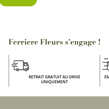
Rosiers à grosses fleurs
Semences
d’Antan
Rosiers parfumés
Bulbes de
Rosiers grimpants
Bulbes d
Ferriere Fleurs s'engage !
RETRAIT GRATUIT AU DRIVE
E
UNIQUEMENT