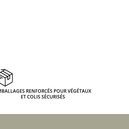
 & Graines Spéciales Fraîcheur
 fleurs de A à Z
u Potager
MBALLAGES RENFORCÉS POUR VÉGÉTAUX
ET COLIS SÉCURISÉS