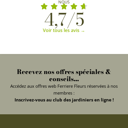
NOUS
4,7/5
Voir tous les avis →
Recevez nos offres spéciales &
conseils...
Accédez aux offres web Ferriere Fleurs réservées à nos
membres :
Inscrivez-vous au club des jardiniers en ligne !