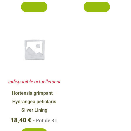
Découvrir
Découvrir
Indisponible actuellement
Hortensia grimpant –
Hydrangea petiolaris
Silver Lining
18,40
€
-
Pot de 3 L