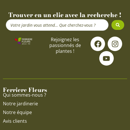
Trouver en un clic avec la recherche !
Search
...
F
Y
I
Rejoignez les
passionnés de
a
o
n
plantes !
c
u
s
e
t
t
b
u
a
o
b
g
o
e
r
Ferriere Fleurs
k
a
Qui sommes-nous ?
m
Notre jardinerie
Notre équipe
Avis clients