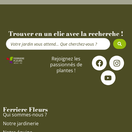
Trouver en un clic avec la recherche !
Search
...
F
Y
I
Rejoignez les
passionnés de
a
o
n
plantes !
c
u
s
e
t
t
b
u
a
o
b
g
o
e
r
Ferriere Fleurs
k
a
Qui sommes-nous ?
m
Notre jardinerie