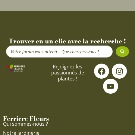
Trouver en un clic avec la recherche !
Search
...
F
Y
I
Rejoignez les
passionnés de
a
o
n
plantes !
c
u
s
e
t
t
b
u
a
o
b
g
o
e
r
Ferriere Fleurs
k
a
Qui sommes-nous ?
m
Notre jardinerie