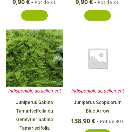
9,90
€
9,90
€
-
-
Pot de 3 L
Pot de 3 L
Découvrir
Découvrir
Indisponible actuellement
Indisponible actuellement
Juniperus Sabina
Juniperus Scopulorum
Tamariscifolia ou
Blue Arrow
Genévrier Sabina
138,90
€
-
Pot de 30 L
Tamariscifolia