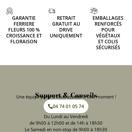
GARANTIE
RETRAIT
EMBALLAGES
FERRIERE
GRATUIT AU
RENFORCÉS
FLEURS 100 %
DRIVE
POUR
CROISSANCE ET
UNIQUEMENT
VÉGÉTAUX
FLORAISON
ET COLIS
SÉCURISÉS
Support & Conseils
Une équipe prête à vous assister à tout moment !
04 74 01 05 74
Du Lundi au Vendredi
de 9h00 à 12h00 et de 14h à 18h30
Le Samedi en non-stop de 9h00 à 18h30