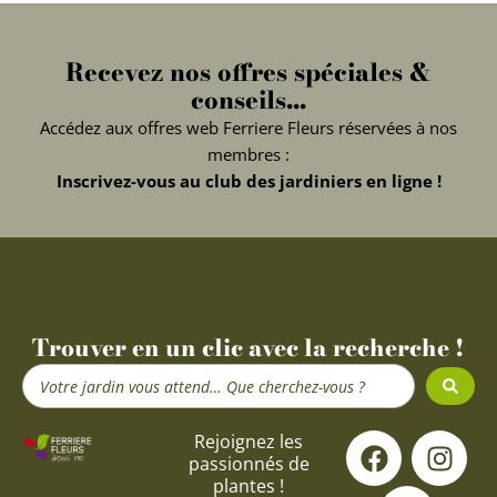
Recevez nos offres spéciales &
conseils...
Accédez aux offres web Ferriere Fleurs réservées à nos
membres :
Inscrivez-vous au club des jardiniers en ligne !
Trouver en un clic avec la recherche !
Search
...
F
Y
I
Rejoignez les
passionnés de
a
o
n
plantes !