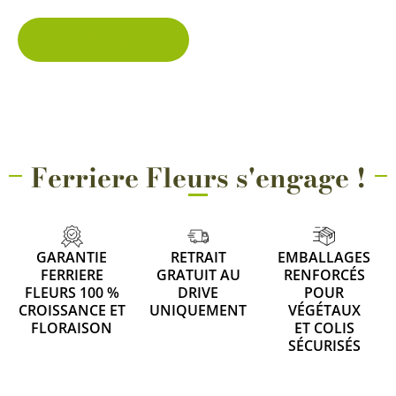
page
5 conditionnements
disponibles
du
produit
Ferriere Fleurs s'engage !
GARANTIE
RETRAIT
EMBALLAGES
FERRIERE
GRATUIT AU
RENFORCÉS
FLEURS 100 %
DRIVE
POUR
CROISSANCE ET
UNIQUEMENT
VÉGÉTAUX
FLORAISON
ET COLIS
SÉCURISÉS