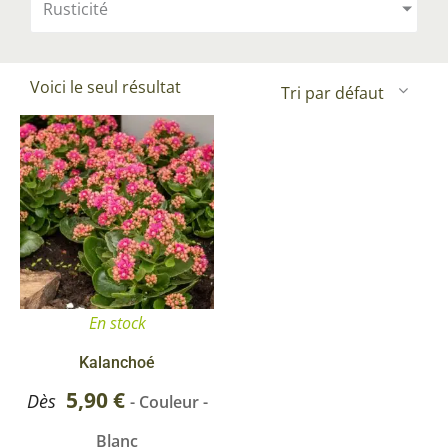
Rusticité
Voici le seul résultat
Ce
produit
a
plusieurs
variations.
Les
options
En stock
peuvent
être
Kalanchoé
choisies
5,90
€
Dès
- Couleur -
sur
Blanc
la