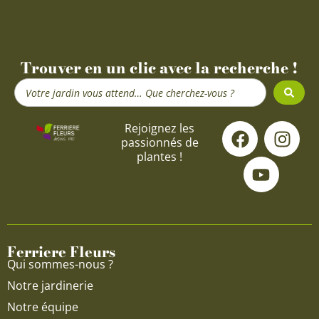
Trouver en un clic avec la recherche !
Search
...
F
Y
I
Rejoignez les
passionnés de
a
o
n
plantes !
c
u
s
e
t
t
b
u
a
o
b
g
o
e
r
Ferriere Fleurs
k
a
Qui sommes-nous ?
m
Notre jardinerie
Notre équipe