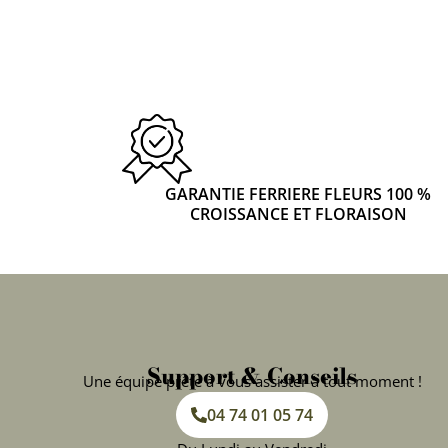
GARANTIE FERRIERE FLEURS 100 %
CROISSANCE ET FLORAISON
Support & Conseils
Une équipe prête à vous assister à tout moment !
04 74 01 05 74