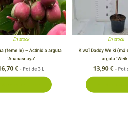
En stock
En stock
a (femelle) – Actinidia arguta
Kiwaï Daddy Weiki (mâle
‘Ananasnaya’
arguta ‘Weiki
16,70
€
13,90
€
-
-
Pot de 3 L
Pot 
Ajouter au panier
Ajouter au pa