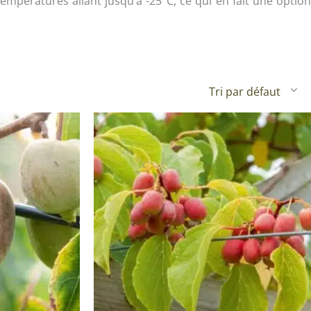
empératures allant jusqu’à -25°C, ce qui en fait une option
Plantes d’intérieur pour ombre
& semences BIO
Plantes pour salle de bain
Potageres en mélange
Plantes de bureau
 pour gazon & prairie
Plantes d’intérieur dépolluantes
ert & Plantes utiles
Plantes d’intérieur colorées
pour semis de printemps
Plantes tropicales d’intérieur
pour semis d’été
Plantes increvables
pour semis d’automne
 & Graines Spéciales Semis
 & Graines Spéciales petit
 & Graines Spéciales grand