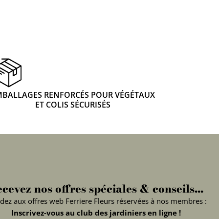
MBALLAGES RENFORCÉS POUR VÉGÉTAUX
ET COLIS SÉCURISÉS
cevez nos offres spéciales & conseils...
dez aux offres web Ferriere Fleurs réservées à nos membres :
Inscrivez-vous au club des jardiniers en ligne !