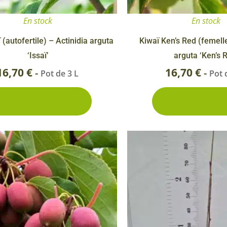
Rosiers à grosses fleurs
Semences
En stock
En stock
d’Antan
Rosiers parfumés
 (autofertile) – Actinidia arguta
Kiwaï Ken’s Red (femelle
Bulbes de
Rosiers grimpants
‘Issaï’
arguta ‘Ken’s 
Bulbes d
16,70
€
16,70
€
-
-
Pot de 3 L
Pot 
Ajouter au panier
Ajouter au pa