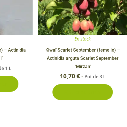
En stock
) – Actinidia
Kiwaï Scarlet September (femelle) –
i’
Actinidia arguta Scarlet September
‘Mirzan’
de 1 L
16,70
€
-
Pot de 3 L
nier
Ajouter au panier