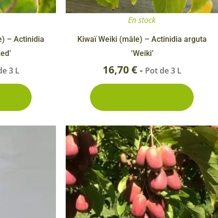
 & Graines Spéciales Fraîcheur
En stock
) – Actinidia
Kiwaï Weiki (mâle) – Actinidia arguta
 fleurs de A à Z
Red’
‘Weiki’
u Potager
16,70
€
-
de 3 L
Pot de 3 L
nier
Ajouter au panier