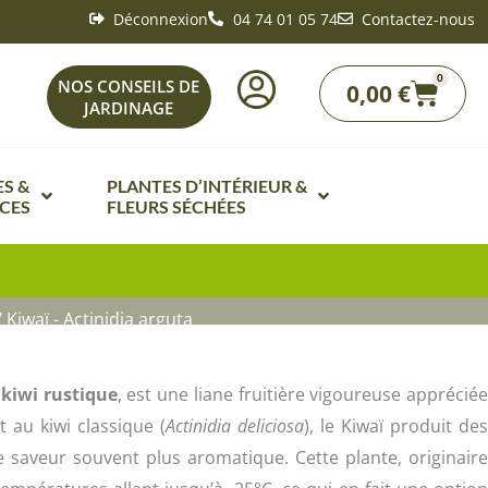
Déconnexion
04 74 01 05 74
Contactez-nous
0
Panie
NOS CONSEILS DE
0,00
€
JARDINAGE
S &
PLANTES D’INTÉRIEUR &
CES
FLEURS SÉCHÉES
e Fleurs de A à Z
Bonsaï intérieur
de fleurs par ambiances de
Fleurs séchées
 Kiwaï - Actinidia arguta
Plante d’intérieur fleurie de A à Z
de fleurs en mélanges
nts
Plantes vertes d’intérieur de A à Z
e fleurs vivaces
u
kiwi rustique
, est une liane fruitière vigoureuse apprécié
Plantes carnivores
t au kiwi classique (
Actinidia deliciosa
), le Kiwaï produit des
Potageres de A à Z
une saveur souvent plus aromatique. Cette plante, originaire
Mini plantes vertes
ques