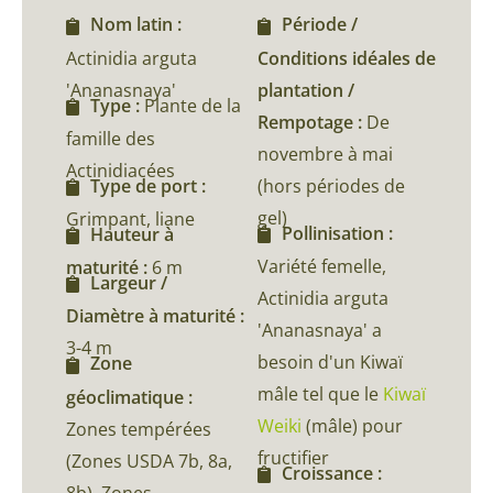
Nom latin :
Période /
Actinidia arguta
Conditions idéales de
'Ananasnaya'
plantation /
Type :
Plante de la
Rempotage :
De
famille des
novembre à mai
Actinidiacées
(hors périodes de
Type de port :
gel)
Grimpant, liane
Pollinisation :
Hauteur à
Variété femelle,
maturité :
6 m
Largeur /
Actinidia arguta
Diamètre à maturité :
'Ananasnaya' a
3-4 m
besoin d'un Kiwaï
Zone
mâle tel que le
Kiwaï
géoclimatique :
Weiki
(mâle) pour
Zones tempérées
fructifier
(Zones USDA 7b, 8a,
Croissance :
8b), Zones