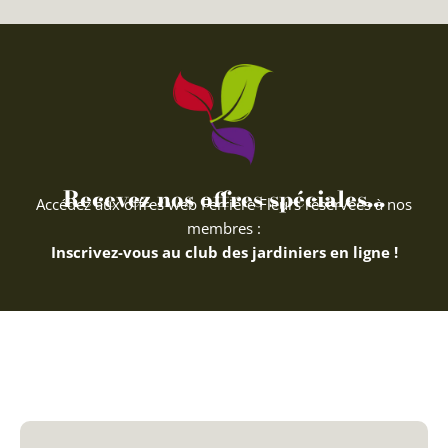
Recevez nos offres spéciales...
Accédez aux offres web Ferriere Fleurs réservées à nos
membres :
Inscrivez-vous au club des jardiniers en ligne !