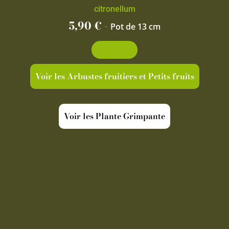
citronellum
5,90
€
-
Pot de 13 cm
Découvrir
Voir les Arbustes fruitiers et Petits fruits
Voir les Plante Grimpante