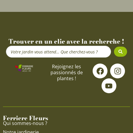
Trouver en un clic avec la recherche !
Search
...
F
Y
I
Rejoignez les
passionnés de
a
o
n
plantes !
c
u
s
e
t
t
b
u
a
o
b
g
o
e
r
Ferriere Fleurs
k
a
Qui sommes-nous ?
m
Notre jardinerie