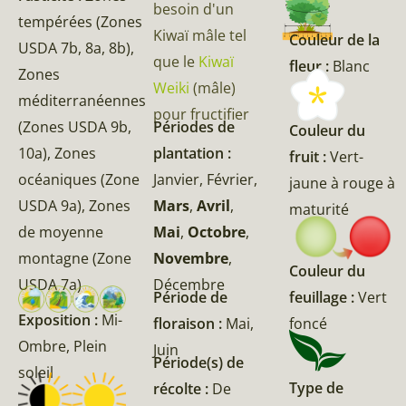
besoin d'un
tempérées (Zones
Kiwaï mâle tel
Couleur de la
USDA 7b, 8a, 8b),
que le
Kiwaï
fleur :
Blanc
Zones
Weiki
(mâle)
méditerranéennes
pour fructifier
(Zones USDA 9b,
Périodes de
Couleur du
10a), Zones
plantation :
fruit :
Vert-
océaniques (Zone
Janvier, Février,
jaune à rouge à
USDA 9a), Zones
Mars
,
Avril
,
maturité
de moyenne
Mai
,
Octobre
,
montagne (Zone
Novembre
,
Couleur du
USDA 7a)
Décembre
feuillage :
Vert
Période de
Exposition :
Mi-
foncé
floraison :
Mai,
Ombre, Plein
Juin
Période(s) de
soleil
Type de
récolte :
De