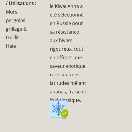
/ Utilisations :
le Kiwaï Anna a
Murs
été sélectionné
pergolas
en Russie pour
grillage &
sa résistance
treillis
aux hivers
Haie
rigoureux, tout
en offrant une
saveur exotique
rare sous ces
latitudes mêlant
ananas, fraise et
kiwi classique.