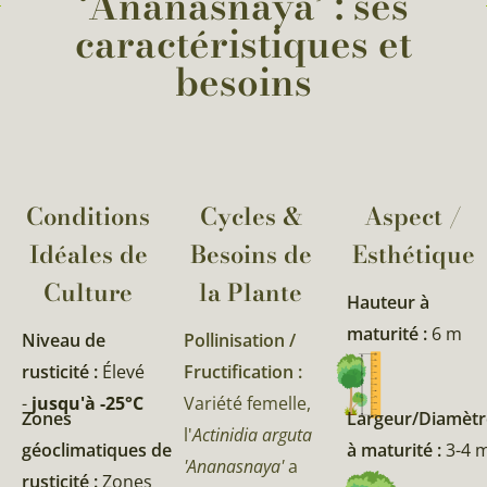
‘Ananasnaya’ : ses
caractéristiques et
besoins
Conditions
Cycles &
Aspect /
Idéales de
Besoins de
Esthétique
Culture
la Plante​
Hauteur à
maturité :
6 m
Niveau de
Pollinisation /
rusticité :
Élevé
Fructification :
-
jusqu'à -25°C
Variété femelle,
Zones
Largeur/Diamètr
l'
Actinidia arguta
géoclimatiques de
à maturité :
3-4 
'Ananasnaya'
a
rusticité :
Zones