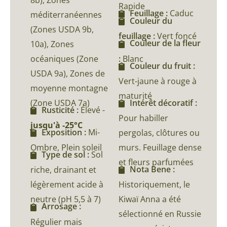
Rapide
Feuillage :
Caduc
méditerranéennes
Couleur du
(Zones USDA 9b,
feuillage :
Vert foncé
Couleur de la fleur
10a), Zones
océaniques (Zone
:
Blanc
Couleur du fruit :
USDA 9a), Zones de
Vert-jaune à rouge à
moyenne montagne
maturité
(Zone USDA 7a)
Intérêt décoratif :
Rusticité :
Élevé -
Pour habiller
jusqu'à -25°C
Exposition :
Mi-
pergolas, clôtures ou
Ombre, Plein soleil
murs. Feuillage dense
Type de sol :
Sol
et fleurs parfumées
Nota Bene :
riche, drainant et
légèrement acide à
Historiquement, le
neutre (pH 5,5 à 7)
Kiwaï Anna a été
Arrosage :
sélectionné en Russie
Régulier mais