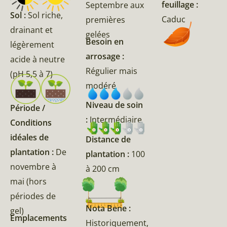
feuillage :
Septembre aux
Sol :
Sol riche,
Caduc
premières
drainant et
gelées
Besoin en
légèrement
arrosage :
acide à neutre
Régulier mais
(pH 5,5 à 7)
modéré
Niveau de soin
Période /
:
Intermédiaire
Conditions
idéales de
Distance de
plantation :
De
plantation :
100
novembre à
à 200 cm
mai (hors
périodes de
Nota Bene :
gel)
Emplacements
Historiquement,