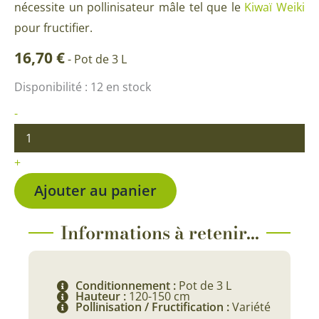
nécessite un pollinisateur mâle tel que le
Kiwaï Weiki
pour fructifier.
16,70
€
-
Pot de 3 L
quantité
Disponibilité :
12 en stock
de
Kiwaï
-
Anna
(femelle)
-
+
Actinidia
arguta
Ajouter au panier
'Ananasnaya'
Informations à retenir...
Conditionnement :
Pot de 3 L
Hauteur :
120-150 cm
Pollinisation / Fructification :
Variété