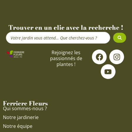
Trouver en un clic avec la recherche !
Search
...
F
Y
I
Rejoignez les
passionnés de
a
o
n
plantes !
c
u
s
e
t
t
b
u
a
o
b
g
o
e
r
Ferriere Fleurs
k
a
Qui sommes-nous ?
m
Notre jardinerie
Notre équipe