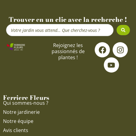
Trouver en un clic avec la recherche !
Search
...
F
Y
I
Rejoignez les
passionnés de
a
o
n
plantes !
c
u
s
e
t
t
b
u
a
o
b
g
o
e
r
Ferriere Fleurs
k
a
Qui sommes-nous ?
m
Notre jardinerie
Notre équipe
Avis clients