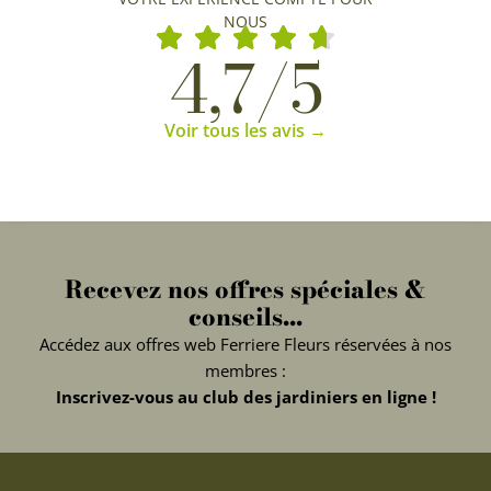
NOUS
4,7/5
Voir tous les avis →
Recevez nos offres spéciales &
conseils...
Accédez aux offres web Ferriere Fleurs réservées à nos
membres :
Inscrivez-vous au club des jardiniers en ligne !