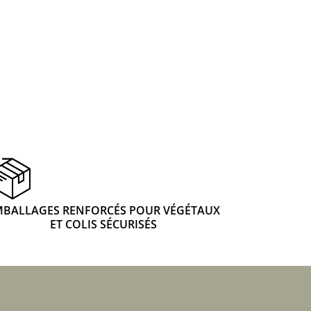
 & Graines Spéciales Fraîcheur
 fleurs de A à Z
u Potager
MBALLAGES RENFORCÉS POUR VÉGÉTAUX
ET COLIS SÉCURISÉS