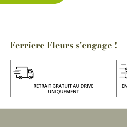
Rosiers à grosses fleurs
Semences
d’Antan
Rosiers parfumés
Bulbes de
Rosiers grimpants
Bulbes d
Ferriere Fleurs s'engage !
RETRAIT GRATUIT AU DRIVE
E
UNIQUEMENT