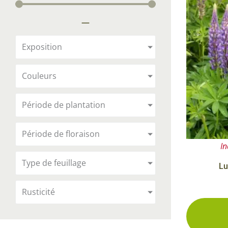
Arbustes de terre de bruyère
Plantes v
—
Plantes Grimpantes
Plantes v
Arbres fruitiers
Plantes v
Exposition
Conifères
Plantes v
Couleurs
Plantes méditerranéennes et exotiques
Plantes vi
Rosiers
Période de plantation
Plantes vi
remarqua
Période de floraison
Plantes vi
In
Lavande 
Type de feuillage
Lu
Graminé
Rusticité