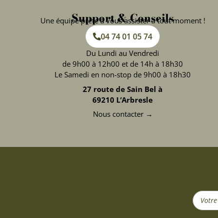
Support & Conseils
Une équipe prête à vous assister à tout moment !
04 74 01 05 74
Du Lundi au Vendredi
de 9h00 à 12h00 et de 14h à 18h30
Le Samedi en non-stop de 9h00 à 18h30
27 route de Sain Bel à
69210 L’Arbresle
Nous contacter →
Search
...