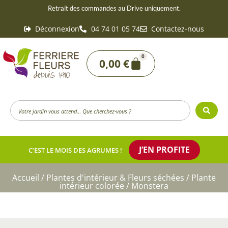
Aller
Retrait des commandes au Drive uniquement.
au
Déconnexion
04 74 01 05 74
Contactez-nous
contenu
0
Panier
0,00
€
Search
...
J’EN PROFITE
C’EST LE MOIS DES AGRUMES !
Accueil
/
Plantes d'intérieur & Fleurs séchées
/
Plante
intérieur colorée
/ Monstera