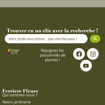
Trouver en un clic avec la recherche !
Search
...
F
Y
I
Rejoignez les
passionnés de
a
o
n
plantes !
c
u
s
e
t
t
b
u
a
o
b
g
o
e
r
Ferriere Fleurs
k
a
Qui sommes-nous ?
m
Notre jardinerie