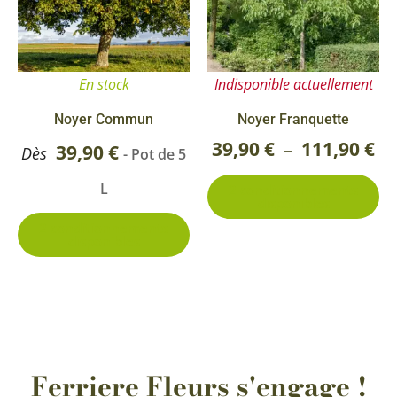
39
variations.
va
Les
Le
à
options
op
11
En stock
Indisponible actuellement
peuvent
pe
être
êt
Noyer Commun
Noyer Franquette
choisies
ch
39,90
€
111,90
€
–
39,90
€
Dès
- Pot de 5
sur
su
L
2 conditionnements
la
la
disponibles
page
pa
2 conditionnements
disponibles
du
du
produit
pr
Ferriere Fleurs s'engage !