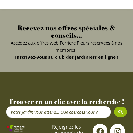
Recevez nos offres spéciales &
conseils...
Accédez aux offres web Ferriere Fleurs réservées à nos
membres :
Inscrivez-vous au club des jardiniers en ligne !
Trouver en un clic avec la recherche !
Search
...
F
Y
I
Rejoignez les
passionnés de