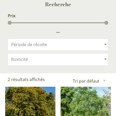
Recherche
Prix
—
Période de récolte
Rusticité
2 résultats affichés
Ce
Ce
Pl
produit
pr
de
a
a
pri
plusieurs
pl