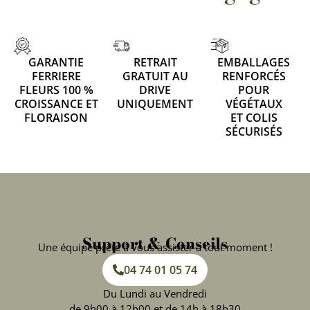
GARANTIE
RETRAIT
EMBALLAGES
FERRIERE
GRATUIT AU
RENFORCÉS
FLEURS 100 %
DRIVE
POUR
CROISSANCE ET
UNIQUEMENT
VÉGÉTAUX
FLORAISON
ET COLIS
SÉCURISÉS
Support & Conseils
Une équipe prête à vous assister à tout moment !
04 74 01 05 74
Du Lundi au Vendredi
de 9h00 à 12h00 et de 14h à 18h30