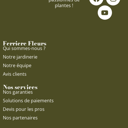
a
o
n
plantes !
c
u
s
e
t
t
b
u
a
o
b
g
o
e
r
Ferriere Fleurs
k
a
Qui sommes-nous ?
m
Notre jardinerie
Notre équipe
Avis clients
Nos services
Nos garanties
Solutions de paiements
Devis pour les pros
Nos partenaires