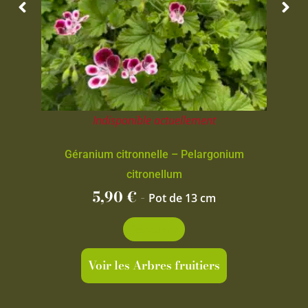
Indisponible actuellement
Géranium citronnelle – Pelargonium
citronellum
5,90
€
-
Pot de 13 cm
Découvrir
Voir les Arbres fruitiers