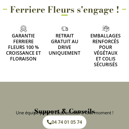
Ferriere Fleurs s'engage !
GARANTIE
RETRAIT
EMBALLAGES
FERRIERE
GRATUIT AU
RENFORCÉS
FLEURS 100 %
DRIVE
POUR
CROISSANCE ET
UNIQUEMENT
VÉGÉTAUX
FLORAISON
ET COLIS
SÉCURISÉS
Support & Conseils
Une équipe prête à vous assister à tout moment !
04 74 01 05 74