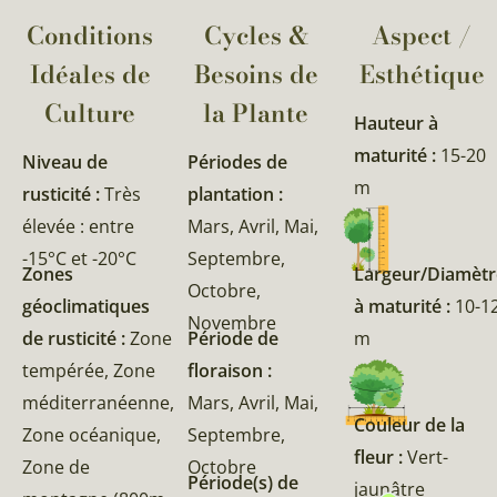
Conditions
Cycles &
Aspect /
Idéales de
Besoins de
Esthétique
Culture
la Plante​
Hauteur à
maturité :
15-20
Niveau de
Périodes de
m
rusticité :
Très
plantation :
élevée : entre
Mars, Avril, Mai,
-15°C et -20°C
Septembre,
Zones
Largeur/Diamètr
Octobre,
géoclimatiques
à maturité :
10-1
Novembre
de rusticité :
Zone
Période de
m
tempérée, Zone
floraison :
méditerranéenne,
Mars, Avril, Mai,
Couleur de la
Zone océanique,
Septembre,
fleur :
Vert-
Zone de
Octobre
Période(s) de
jaunâtre