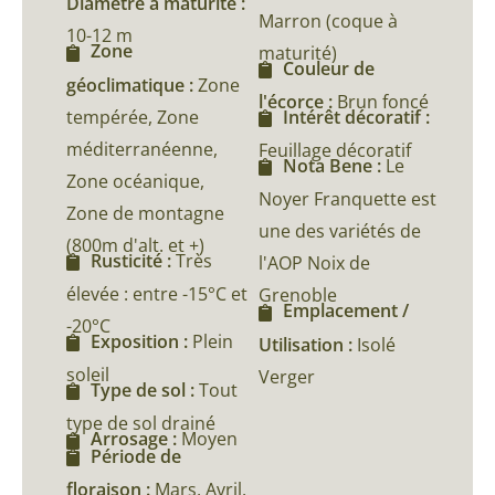
Diamètre à maturité :
Marron (coque à
10-12 m
Zone
maturité)
Couleur de
géoclimatique :
Zone
l'écorce :
Brun foncé
tempérée, Zone
Intérêt décoratif :
méditerranéenne,
Feuillage décoratif
Nota Bene :
Le
Zone océanique,
Noyer Franquette est
Zone de montagne
une des variétés de
(800m d'alt. et +)
Rusticité :
Très
l'AOP Noix de
élevée : entre -15°C et
Grenoble
Emplacement /
-20°C
Exposition :
Plein
Utilisation :
Isolé
soleil
Verger
Type de sol :
Tout
type de sol drainé
Arrosage :
Moyen
Période de
floraison :
Mars, Avril,