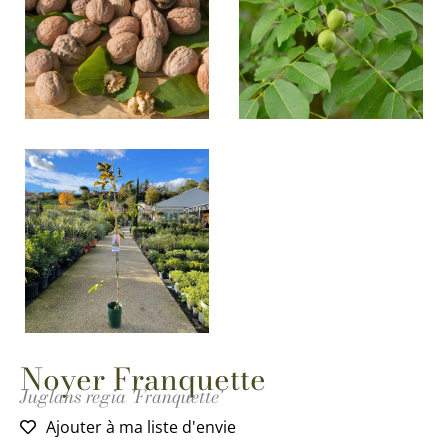
Noyer Franquette
Juglans regia 'Franquette'
Ajouter à ma liste d'envie