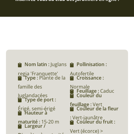
Nom latin :
Juglans
Pollinisation :
regia 'Franquette'
Autofertile
Type :
Plante de la
Croissance :
famille des
Normale
Feuillage :
Caduc
Juglandacées
Couleur du
Type de port :
feuillage :
Vert
Érigé, semi-érigé
Couleur de la fleur
Hauteur à
:
Vert-jaunâtre
maturité :
15-20 m
Couleur du fruit :
Largeur /
Vert (écorce) >