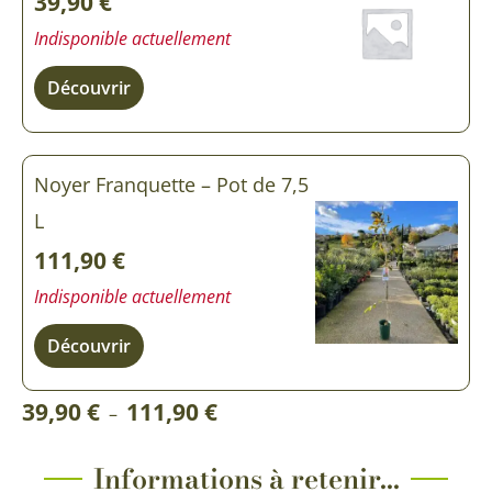
39,90
€
Indisponible actuellement
Découvrir
Noyer Franquette – Pot de 7,5
L
111,90
€
Indisponible actuellement
Découvrir
Plage
39,90
€
111,90
€
–
de
prix :
Informations à retenir...