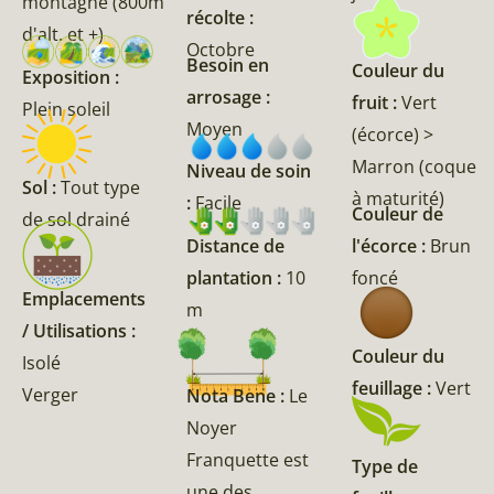
montagne (800m
récolte :
d'alt. et +)
Octobre
Besoin en
Couleur du
Exposition :
arrosage :
fruit :
Vert
Plein soleil
Moyen
(écorce) >
Marron (coque
Niveau de soin
Sol :
Tout type
à maturité)
:
Facile
Couleur de
de sol drainé
l'écorce :
Brun
Distance de
foncé
plantation :
10
Emplacements
m
/ Utilisations :
Couleur du
Isolé
feuillage :
Vert
Verger
Nota Bene :
Le
Noyer
Franquette est
Type de
une des