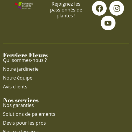
F
Y
I
Rejoignez les
passionnés de
a
o
n
plantes !
c
u
s
e
t
t
b
u
a
o
b
g
o
e
r
Ferriere Fleurs
k
a
Qui sommes-nous ?
m
Notre jardinerie
Notre équipe
Avis clients
Nos services
Nos garanties
Solutions de paiements
Devis pour les pros
Nos partenaires