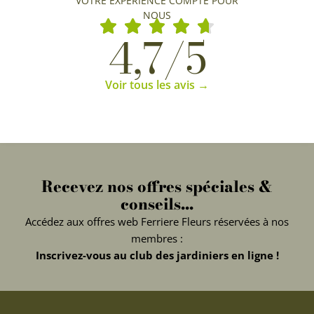
VOTRE EXPÉRIENCE COMPTE POUR
NOUS
4,7/5
Voir tous les avis →
Recevez nos offres spéciales &
conseils...
Accédez aux offres web Ferriere Fleurs réservées à nos
membres :
Inscrivez-vous au club des jardiniers en ligne !