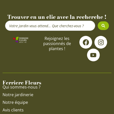
Trouver en un clic avec la recherche !
Search
...
F
Y
I
Rejoignez les
passionnés de
a
o
n
plantes !
c
u
s
e
t
t
b
u
a
o
b
g
o
e
r
Ferriere Fleurs
k
a
Qui sommes-nous ?
m
Notre jardinerie
Notre équipe
Avis clients