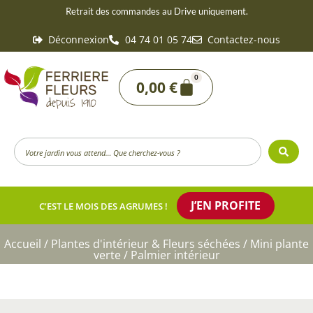
Aller
Retrait des commandes au Drive uniquement.
au
Déconnexion
04 74 01 05 74
Contactez-nous
contenu
0
Panier
0,00
€
Search
...
J’EN PROFITE
C’EST LE MOIS DES AGRUMES !
Accueil
/
Plantes d'intérieur & Fleurs séchées
/
Mini plante
verte
/ Palmier intérieur