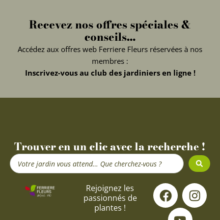
Recevez nos offres spéciales &
conseils...
Accédez aux offres web Ferriere Fleurs réservées à nos
membres :
Inscrivez-vous au club des jardiniers en ligne !
Trouver en un clic avec la recherche !
Search
...
F
Y
I
Rejoignez les
passionnés de
a
o
n
plantes !
c
u
s