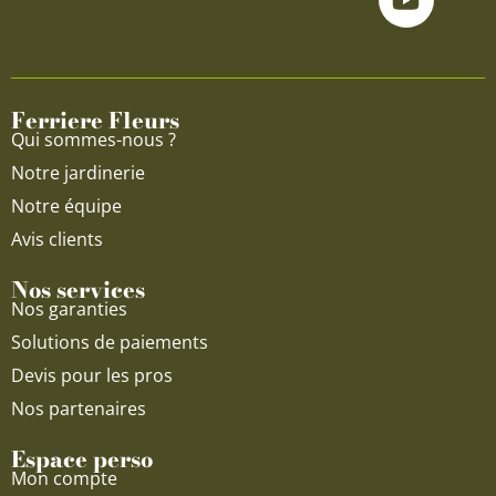
e
t
t
b
u
a
o
b
g
o
e
r
Ferriere Fleurs
k
a
Qui sommes-nous ?
m
Notre jardinerie
Notre équipe
Avis clients
Nos services
Nos garanties
Solutions de paiements
Devis pour les pros
Nos partenaires
Espace perso
Mon compte