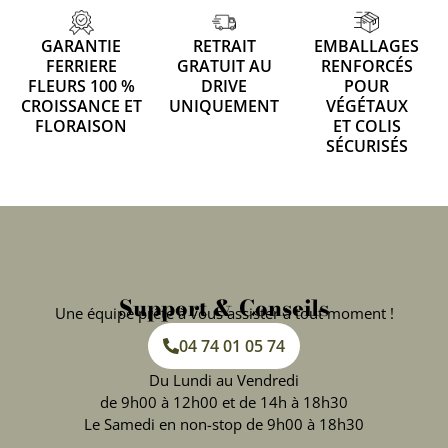
GARANTIE
RETRAIT
EMBALLAGES
FERRIERE
GRATUIT AU
RENFORCÉS
FLEURS 100 %
DRIVE
POUR
CROISSANCE ET
UNIQUEMENT
VÉGÉTAUX
FLORAISON
ET COLIS
SÉCURISÉS
Support & Conseils
Une équipe prête à vous assister à tout moment !
04 74 01 05 74
Du Lundi au Vendredi
de 9h00 à 12h00 et de 14h à 18h30
Le Samedi en non-stop de 9h00 à 18h30